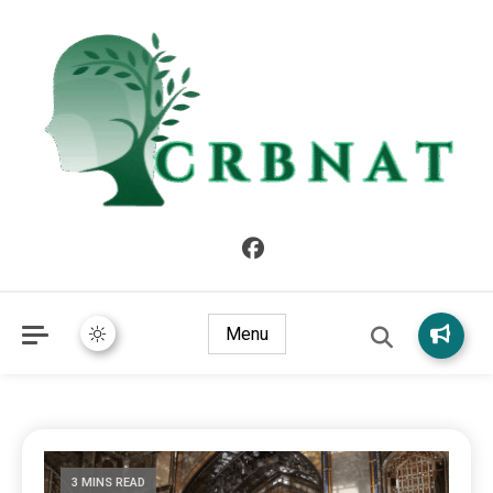
crbnat
crbnat
Menu
3 MINS READ