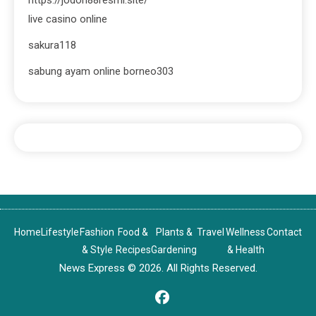
https://jodoh88resmi.site/
live casino online
sakura118
sabung ayam online borneo303
Home
Lifestyle
Fashion
Food &
Plants &
Travel
Wellness
Contact
& Style
Recipes
Gardening
& Health
News Express © 2026. All Rights Reserved.