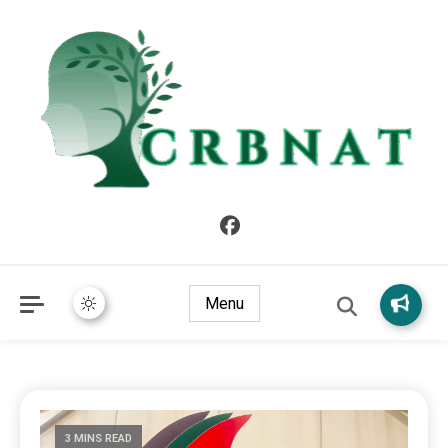
crbnat
crbnat
Menu
3 MINS READ