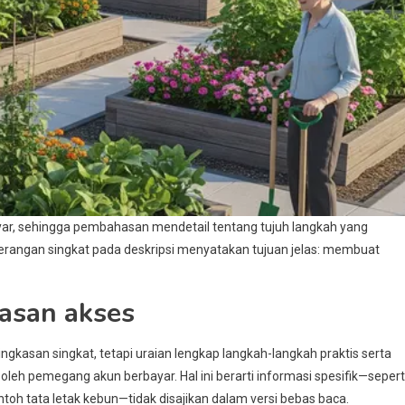
bayar, sehingga pembahasan mendetail tentang tujuh langkah yang
terangan singkat pada deskripsi menyatakan tujuan jelas: membuat
tasan akses
ngkasan singkat, tetapi uraian lengkap langkah-langkah praktis serta
oleh pemegang akun berbayar. Hal ini berarti informasi spesifik—sepert
ntoh tata letak kebun—tidak disajikan dalam versi bebas baca.