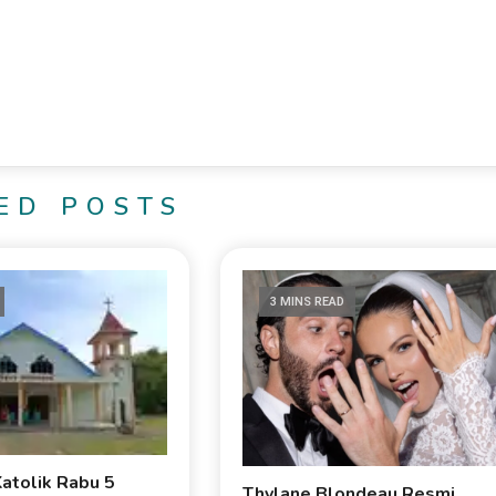
ED POSTS
3 MINS READ
Katolik Rabu 5
Thylane Blondeau Resmi