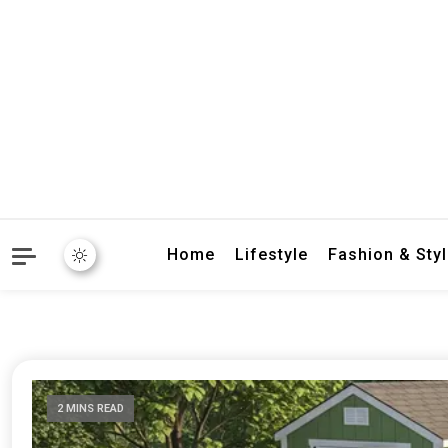
crbnat
crbnat
Home
Lifestyle
Fashion & Sty
2 MINS READ