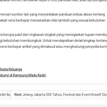
apakah konten tambahan seperti foto, panduan alat, atau tips pengatu
 mencari sumber lain yang menyediakan panduan bebas akses tentang
apakah versi berbayar menawarkan nilai tambah yang sesuai kebutuhan
anya berupa judul dan ringkasan singkat yang menegaskan tujuan memb
ngi kebutuhan membungkuk. Untuk mendapatkan detail lengkap tentan
versi berbayar artikel yang dimaksud atau menghubungi penyedia kon
isata Keluarga
embunyi di Kampung Madu Kediri
iri Ikuti OJT Selama Tiga Hari
Next:
Jelang Jakarta 500 Tahun, Festival dan Event Kreatif D