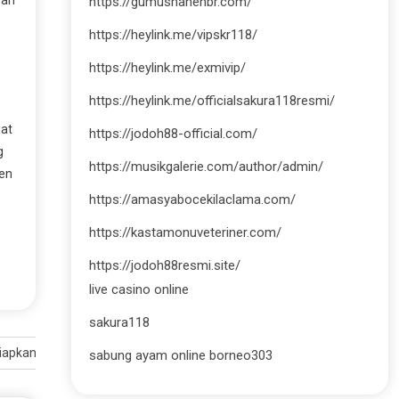
ran
https://gumushanehbr.com/
https://heylink.me/vipskr118/
https://heylink.me/exmivip/
https://heylink.me/officialsakura118resmi/
uat
https://jodoh88-official.com/
g
https://musikgalerie.com/author/admin/
ten
https://amasyabocekilaclama.com/
https://kastamonuveteriner.com/
https://jodoh88resmi.site/
live casino online
sakura118
isiapkan Jadi Magnet Wisata Baru
sabung ayam online borneo303