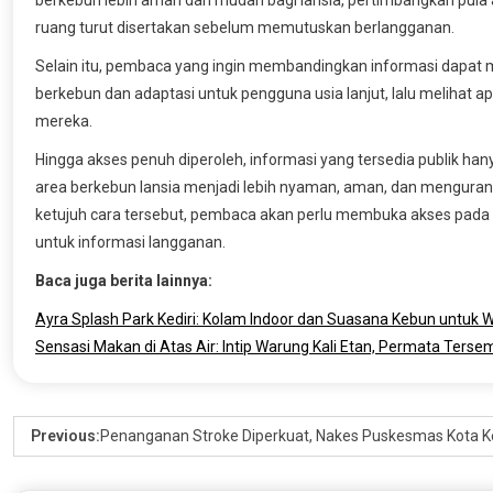
berkebun lebih aman dan mudah bagi lansia, pertimbangkan pula 
ruang turut disertakan sebelum memutuskan berlangganan.
Selain itu, pembaca yang ingin membandingkan informasi dapat
berkebun dan adaptasi untuk pengguna usia lanjut, lalu melihat 
mereka.
Hingga akses penuh diperoleh, informasi yang tersedia publik h
area berkebun lansia menjadi lebih nyaman, aman, dan mengura
ketujuh cara tersebut, pembaca akan perlu membuka akses pada 
untuk informasi langganan.
Baca juga berita lainnya:
Ayra Splash Park Kediri: Kolam Indoor dan Suasana Kebun untuk W
Sensasi Makan di Atas Air: Intip Warung Kali Etan, Permata Ters
Previous:
Penanganan Stroke Diperkuat, Nakes Puskesmas Kota Ked