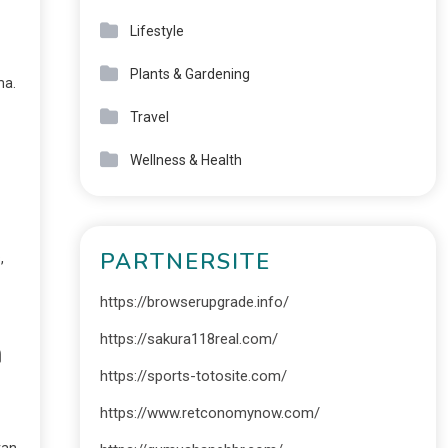
Lifestyle
Plants & Gardening
ma.
Travel
Wellness & Health
PARTNERSITE
,
https://browserupgrade.info/
https://sakura118real.com/
n
https://sports-totosite.com/
https://www.retconomynow.com/