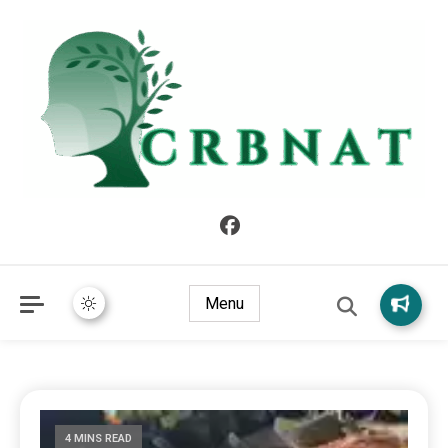
crbnat
crbnat
Menu
4 MINS READ