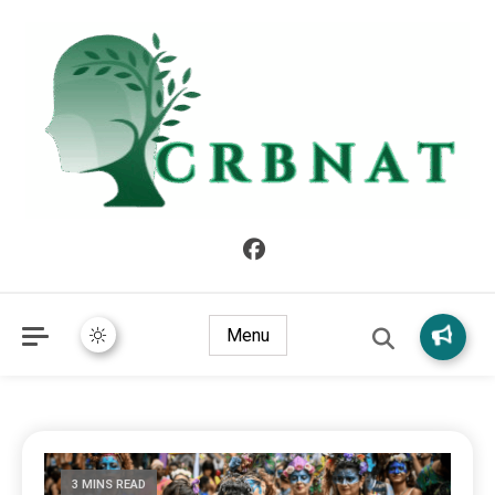
crbnat
crbnat
Menu
3 MINS READ