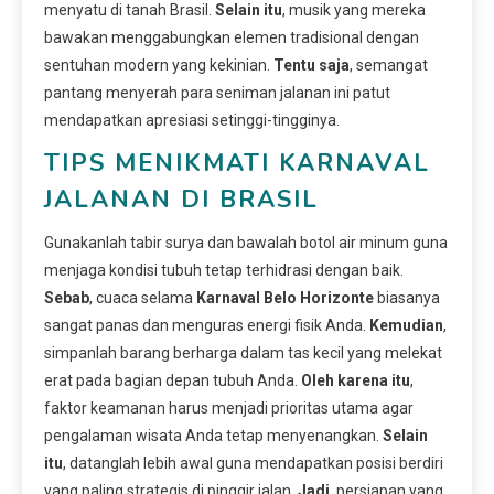
menyatu di tanah Brasil.
Selain itu
, musik yang mereka
bawakan menggabungkan elemen tradisional dengan
sentuhan modern yang kekinian.
Tentu saja
, semangat
pantang menyerah para seniman jalanan ini patut
mendapatkan apresiasi setinggi-tingginya.
TIPS MENIKMATI KARNAVAL
JALANAN DI BRASIL
Gunakanlah tabir surya dan bawalah botol air minum guna
menjaga kondisi tubuh tetap terhidrasi dengan baik.
Sebab
, cuaca selama
Karnaval Belo Horizonte
biasanya
sangat panas dan menguras energi fisik Anda.
Kemudian
,
simpanlah barang berharga dalam tas kecil yang melekat
erat pada bagian depan tubuh Anda.
Oleh karena itu
,
faktor keamanan harus menjadi prioritas utama agar
pengalaman wisata Anda tetap menyenangkan.
Selain
itu
, datanglah lebih awal guna mendapatkan posisi berdiri
yang paling strategis di pinggir jalan.
Jadi
, persiapan yang