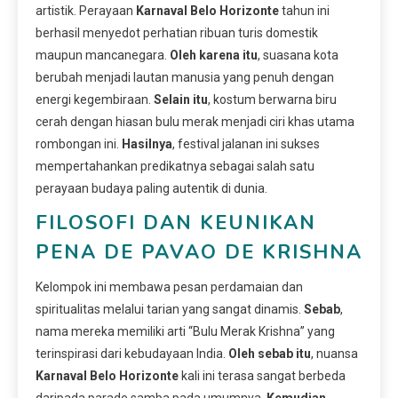
artistik. Perayaan
Karnaval Belo Horizonte
tahun ini
berhasil menyedot perhatian ribuan turis domestik
maupun mancanegara.
Oleh karena itu
, suasana kota
berubah menjadi lautan manusia yang penuh dengan
energi kegembiraan.
Selain itu
, kostum berwarna biru
cerah dengan hiasan bulu merak menjadi ciri khas utama
rombongan ini.
Hasilnya
, festival jalanan ini sukses
mempertahankan predikatnya sebagai salah satu
perayaan budaya paling autentik di dunia.
FILOSOFI DAN KEUNIKAN
PENA DE PAVAO DE KRISHNA
Kelompok ini membawa pesan perdamaian dan
spiritualitas melalui tarian yang sangat dinamis.
Sebab
,
nama mereka memiliki arti “Bulu Merak Krishna” yang
terinspirasi dari kebudayaan India.
Oleh sebab itu
, nuansa
Karnaval Belo Horizonte
kali ini terasa sangat berbeda
daripada parade samba pada umumnya.
Kemudian
,