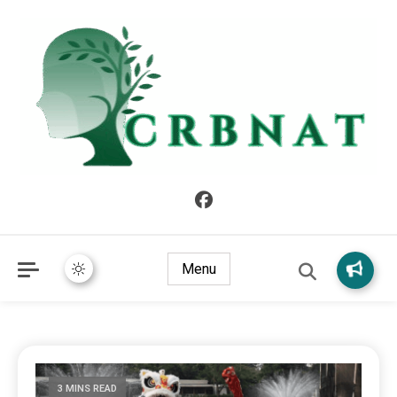
crbnat
crbnat
Menu
3 MINS READ