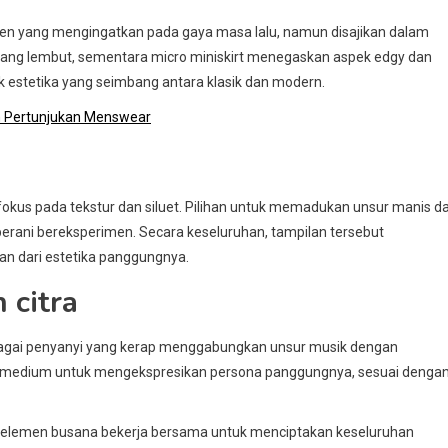
men yang mengingatkan pada gaya masa lalu, namun disajikan dalam
 yang lembut, sementara micro miniskirt menegaskan aspek edgy dan
stetika yang seimbang antara klasik dan modern.
am Pertunjukan Menswear
fokus pada tekstur dan siluet. Pilihan untuk memadukan unsur manis d
berani bereksperimen. Secara keseluruhan, tampilan tersebut
n dari estetika panggungnya.
 citra
ebagai penyanyi yang kerap menggabungkan unsur musik dengan
di medium untuk mengekspresikan persona panggungnya, sesuai denga
p elemen busana bekerja bersama untuk menciptakan keseluruhan