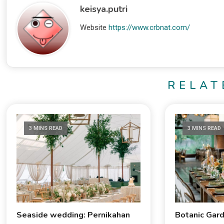
keisya.putri
Website
https://www.crbnat.com/
RELAT
3 MINS READ
3 MINS READ
Seaside wedding: Pernikahan
Botanic Gar