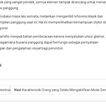
ang rok yang sangat pendek, semua elemen tampak dirancang untuk menar
as panggung.
produksi masa lalu semata; melainkan mengambil referensi klasik dan
pilan panggung saat ini. Hal ini memperlihatkan kemampuan stylist d
porer.
o Camiño menjadi bahan pembicaraan karena menyatukan unsur glamor,
 bagaimana busana panggung dapat berfungsi sebagai pernyataan
agian dari pengalaman visual bagi penonton.
i
Destinasi Wisata Unggulan Ibu Kota
Next:
Karakteristik Orang yang Selalu Mengaktifkan Mode Sen