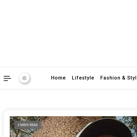
crbnat
crbnat
Home
Lifestyle
Fashion & Sty
2 MINS READ