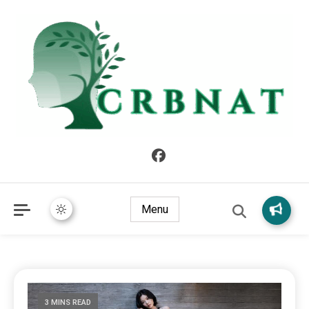
crbnat
crbnat
Menu
3 MINS READ