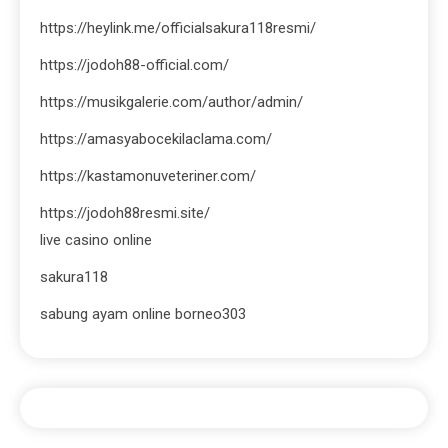
https://heylink.me/officialsakura118resmi/
https://jodoh88-official.com/
https://musikgalerie.com/author/admin/
https://amasyabocekilaclama.com/
https://kastamonuveteriner.com/
https://jodoh88resmi.site/
live casino online
sakura118
sabung ayam online borneo303