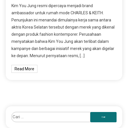
Kim You Jung resmi dipercaya menjadi brand
ambassador untuk rumah mode CHARLES & KEITH.
Penunjukan ini menandai dimulainya kerja sama antara
aktris Korea Selatan tersebut dengan merek yang dikenal
dengan produk fashion kontemporer. Perusahaan
menyatakan bahwa Kim You Jung akan terlibat dalam
kampanye dan berbagai inisiatif merek yang akan digelar
ke depan. Menurut pernyataan resmi, […]
Read More