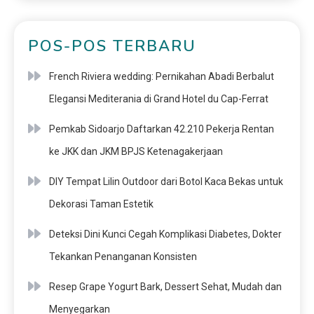
POS-POS TERBARU
French Riviera wedding: Pernikahan Abadi Berbalut
Elegansi Mediterania di Grand Hotel du Cap-Ferrat
Pemkab Sidoarjo Daftarkan 42.210 Pekerja Rentan
ke JKK dan JKM BPJS Ketenagakerjaan
DIY Tempat Lilin Outdoor dari Botol Kaca Bekas untuk
Dekorasi Taman Estetik
Deteksi Dini Kunci Cegah Komplikasi Diabetes, Dokter
Tekankan Penanganan Konsisten
Resep Grape Yogurt Bark, Dessert Sehat, Mudah dan
Menyegarkan