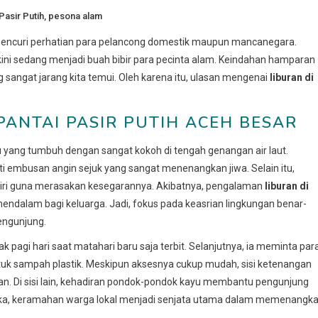
Pasir Putih
,
pesona alam
i mencuri perhatian para pelancong domestik maupun mancanegara.
kini sedang menjadi buah bibir para pecinta alam. Keindahan hamparan
angat jarang kita temui. Oleh karena itu, ulasan mengenai
liburan di
PANTAI PASIR PUTIH ACEH BESAR
ang tumbuh dengan sangat kokoh di tengah genangan air laut.
i embusan angin sejuk yang sangat menenangkan jiwa. Selain itu,
 diri guna merasakan kesegarannya. Akibatnya, pengalaman
liburan di
dalam bagi keluarga. Jadi, fokus pada keasrian lingkungan benar-
engunjung.
k pagi hari saat matahari baru saja terbit. Selanjutnya, ia meminta par
tuk sampah plastik. Meskipun aksesnya cukup mudah, sisi ketenangan
ian. Di sisi lain, kehadiran pondok-pondok kayu membantu pengunjung
Maka, keramahan warga lokal menjadi senjata utama dalam memenangk