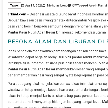
0
April 7, 2026
Nicholas Long
Tagged
Aceh
,
Pantai 
Travel
crbnat.com –
Destinasi wisata di ujung barat Indonesia kembal
Sebuah kawasan pesisir yang terletak di Kecamatan Mesjid Raya 
pasir yang bersih berpadu sempurna dengan fenomena alam yang s
Pantai Pasir Putih Aceh Besar
kini menjadi rekomendasi utama.
PESONA ALAM DAN LIBURAN DI 
Pihak pengelola menawarkan pemandangan barisan pohon bakau y
Wisatawan dapat berjalan menyusuri bibir pantai sambil menikmat
jernihnya air laut membuat siapa pun ingin segera menceburkan
Pantai Pasir Putih Aceh Besar
memberikan kesan yang sangat men
benar memberikan hasil yang sangat nyata bagi kepuasan para p
Para pedagang lokal menjelaskan bahwa lokasi ini mulai ramai seja
wisatawan tetap menjaga kebersihan area pantai dari segala ben
lokasi ini tetap menjadi kartu as utama bagi para pencari kedama
bersantai sambil menyantap hidangan laut yang sangat lezat. 
hati setiap orang yang datang berkunjung.