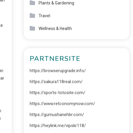
Plants & Gardening
Travel
ma
Wellness & Health
PARTNERSITE
https://browserupgrade.info/
in
gar
https://sakura118real.com/
https://sports-totosite.com/
https://www.retconomynow.com/
n
https://gumushanehbr.com/
s
https://heylink.me/vipskr118/