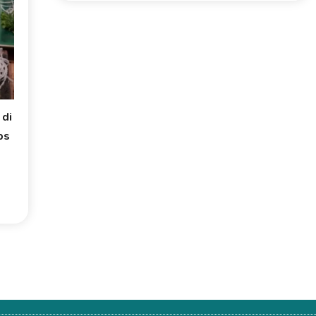
 di
ps