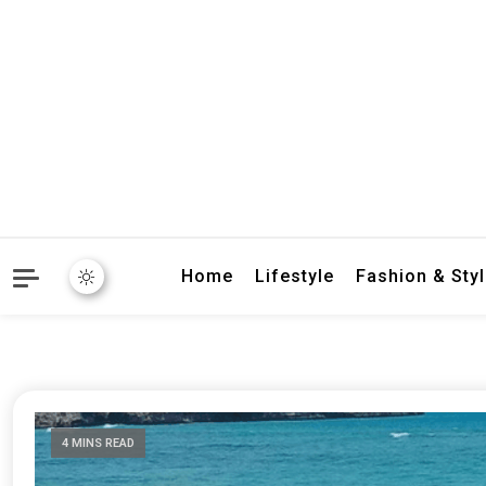
crbnat
crbnat
Home
Lifestyle
Fashion & Sty
4 MINS READ