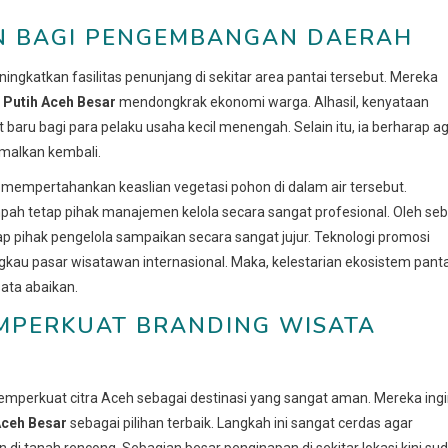
AN BAGI PENGEMBANGAN DAERAH
gkatkan fasilitas penunjang di sekitar area pantai tersebut. Mereka
r Putih Aceh Besar
mendongkrak ekonomi warga. Alhasil, kenyataan
u bagi para pelaku usaha kecil menengah. Selain itu, ia berharap a
imalkan kembali.
 mempertahankan keaslian vegetasi pohon di dalam air tersebut.
h tetap pihak manajemen kelola secara sangat profesional. Oleh se
ap pihak pengelola sampaikan secara sangat jujur. Teknologi promosi
kau pasar wisatawan internasional. Maka, kelestarian ekosistem panta
ata abaikan.
MPERKUAT BRANDING WISATA
perkuat citra Aceh sebagai destinasi yang sangat aman. Mereka ing
 Aceh Besar
sebagai pilihan terbaik. Langkah ini sangat cerdas agar
i tanah rencong. Sebagian besar penginapan di sekitar lokasi kini su