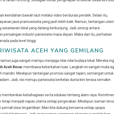
n keindahan bawah laut melalui video berdurasi pendek. Selain itu,
layanan jasa pramuwisata yang jauh lebih baik. Namun, tantangan uta
wisatawan lokal yang datang berkunjung. Jadi, sinergi antara
ersaingan industri pariwisata masa depan. Maka dari itu, perhatian
erada pada level tinggi.
RIWISATA ACEH YANG GEMILANG
namun juga sangat mampu menjaga nilai-nilai budaya lokal. Mereka ing
tih Aceh Besar
membawa keberkahan luas. Langkah ini sangat mulia a
ih mandiri. Meskipun tantangan promosi sangat tajam, semangat untuk
m. Jadi, visi menuju pariwisata berkelas dunia kini terasa semakin
u memberikan kebahagiaan serta edukasi tentang alam raya. Komitme
us tetap menjadi napas utama setiap pergerakan. Meskipun zaman teru
an pernah bisa tergantikan. Mari kita dukung bersama setiap upaya
si lokal Indonesia. Jadi, manajemen organisasi akan terus melakukan