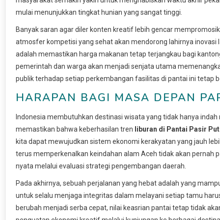
mulai menunjukkan tingkat hunian yang sangat tinggi.
Banyak saran agar diler konten kreatif lebih gencar mempromosika
atmosfer kompetisi yang sehat akan mendorong lahirnya inovasi 
adalah memastikan harga makanan tetap terjangkau bagi kantong 
pemerintah dan warga akan menjadi senjata utama memenangkan p
publik terhadap setiap perkembangan fasilitas di pantai ini tetap b
HARAPAN BAGI MASA DEPAN PA
Indonesia membutuhkan destinasi wisata yang tidak hanya indah 
memastikan bahwa keberhasilan tren
liburan di Pantai Pasir Pu
kita dapat mewujudkan sistem ekonomi kerakyatan yang jauh leb
terus memperkenalkan keindahan alam Aceh tidak akan pernah pada
nyata melalui evaluasi strategi pengembangan daerah.
Pada akhirnya, sebuah perjalanan yang hebat adalah yang mamp
untuk selalu menjaga integritas dalam melayani setiap tamu har
berubah menjadi serba cepat, nilai keasrian pantai tetap tidak ak
penguatan ekonomi kreatif melalui kunjungan ke berbagai destina