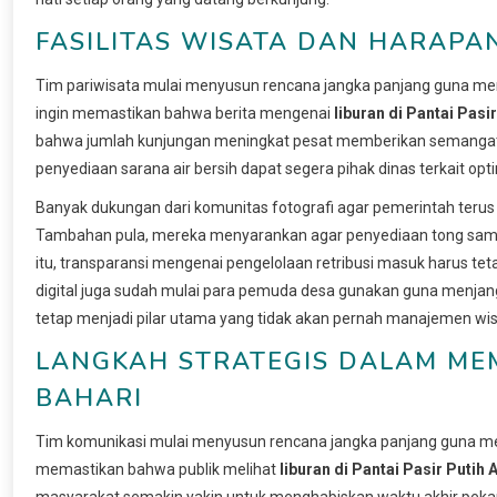
FASILITAS WISATA DAN HARAP
Tim pariwisata mulai menyusun rencana jangka panjang guna menin
ingin memastikan bahwa berita mengenai
liburan di Pantai Pasi
bahwa jumlah kunjungan meningkat pesat memberikan semangat bar
penyediaan sarana air bersih dapat segera pihak dinas terkait opt
Banyak dukungan dari komunitas fotografi agar pemerintah terus
Tambahan pula, mereka menyarankan agar penyediaan tong sampa
itu, transparansi mengenai pengelolaan retribusi masuk harus tet
digital juga sudah mulai para pemuda desa gunakan guna menjang
tetap menjadi pilar utama yang tidak akan pernah manajemen wis
LANGKAH STRATEGIS DALAM ME
BAHARI
Tim komunikasi mulai menyusun rencana jangka panjang guna mem
memastikan bahwa publik melihat
liburan di Pantai Pasir Putih
masyarakat semakin yakin untuk menghabiskan waktu akhir pekan d