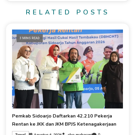
RELATED POSTS
3 MINS READ
Pemkab Sidoarjo Daftarkan 42.210 Pekerja
Rentan ke JKK dan JKM BPJS Ketenagakerjaan
0
Agustus 6, 2026
alya.maharani