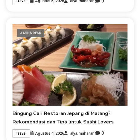
0
Agustus 5, 2026
alya.maharani
Travel
3 MINS READ
Bingung Cari Restoran Jepang di Malang?
Rekomendasi dan Tips untuk Sushi Lovers
0
Agustus 4, 2026
alya.maharani
Travel