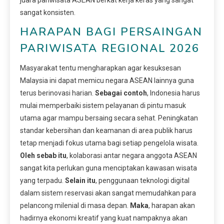
sangat konsisten.
HARAPAN BAGI PERSAINGAN
PARIWISATA REGIONAL 2026
Masyarakat tentu mengharapkan agar kesuksesan
Malaysia ini dapat memicu negara ASEAN lainnya guna
terus berinovasi harian.
Sebagai contoh
, Indonesia harus
mulai memperbaiki sistem pelayanan di pintu masuk
utama agar mampu bersaing secara sehat. Peningkatan
standar kebersihan dan keamanan di area publik harus
tetap menjadi fokus utama bagi setiap pengelola wisata.
Oleh sebab itu
, kolaborasi antar negara anggota ASEAN
sangat kita perlukan guna menciptakan kawasan wisata
yang terpadu.
Selain itu
, penggunaan teknologi digital
dalam sistem reservasi akan sangat memudahkan para
pelancong milenial di masa depan.
Maka
, harapan akan
hadirnya ekonomi kreatif yang kuat nampaknya akan