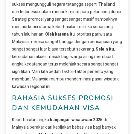
sukses mengungguli negara tetangga seperti Thailand
dan Indonesia dalam menarik minat para pelancong dunia.
Strategi promosi yang sangat sangat masif nampaknya
menjadi kunci utama keberhasilan mereka sepanjang
tahun lalu harian.
Oleh karena itu
, otoritas pariwisata
Malaysia merasa sangat bangga dengan pencapaian yang
sangat sangat luar biasa tersebut sekarang.
Selain itu
,
kemudahan akses masuk bagi warga asing membuat
angka kedatangan terus melonjak secara sangat sangat
signifikan. Mari kita bedah faktor-faktor penentu yang
membuat Malaysia mampu mendominasi pasar wisata di
kawasan regional ini.
RAHASIA SUKSES PROMOSI
DAN KEMUDAHAN VISA
Keberhasilan angka
kunjungan wisatawan 2025
di
Malaysia berakar dari kebijakan bebas visa bagi banyak