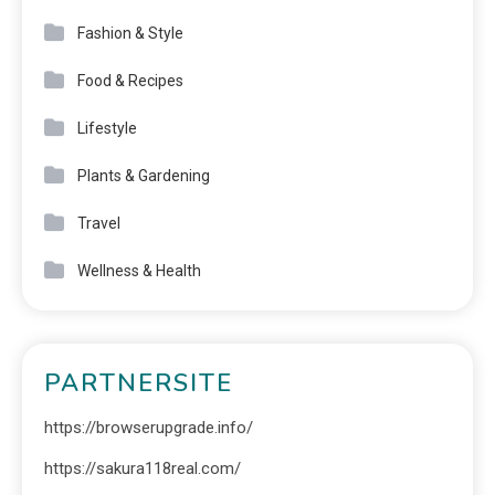
Fashion & Style
Food & Recipes
Lifestyle
Plants & Gardening
Travel
Wellness & Health
PARTNERSITE
https://browserupgrade.info/
https://sakura118real.com/