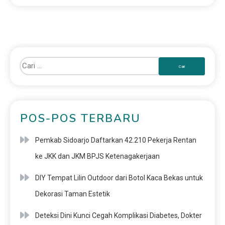
POS-POS TERBARU
Pemkab Sidoarjo Daftarkan 42.210 Pekerja Rentan
ke JKK dan JKM BPJS Ketenagakerjaan
DIY Tempat Lilin Outdoor dari Botol Kaca Bekas untuk
Dekorasi Taman Estetik
Deteksi Dini Kunci Cegah Komplikasi Diabetes, Dokter