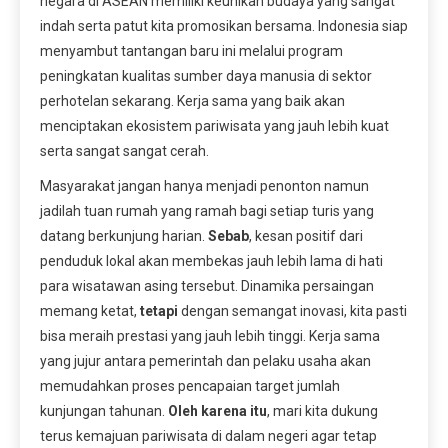
negara di ASEAN memiliki keunikan budaya yang sangat
indah serta patut kita promosikan bersama. Indonesia siap
menyambut tantangan baru ini melalui program
peningkatan kualitas sumber daya manusia di sektor
perhotelan sekarang. Kerja sama yang baik akan
menciptakan ekosistem pariwisata yang jauh lebih kuat
serta sangat sangat cerah.
Masyarakat jangan hanya menjadi penonton namun
jadilah tuan rumah yang ramah bagi setiap turis yang
datang berkunjung harian.
Sebab
, kesan positif dari
penduduk lokal akan membekas jauh lebih lama di hati
para wisatawan asing tersebut. Dinamika persaingan
memang ketat,
tetapi
dengan semangat inovasi, kita pasti
bisa meraih prestasi yang jauh lebih tinggi. Kerja sama
yang jujur antara pemerintah dan pelaku usaha akan
memudahkan proses pencapaian target jumlah
kunjungan tahunan.
Oleh karena itu
, mari kita dukung
terus kemajuan pariwisata di dalam negeri agar tetap