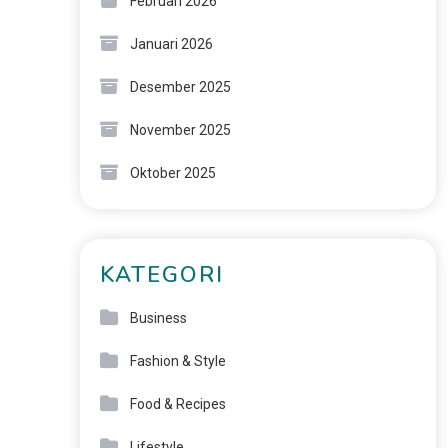
Februari 2026
Januari 2026
Desember 2025
November 2025
Oktober 2025
KATEGORI
Business
Fashion & Style
Food & Recipes
Lifestyle