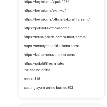
https://heylink.me/vipskr118/
https://heylink.me/exmivip/
https://heylink.me/officialsakura118resmi/
https://jodoh88-official.com/
https://musikgalerie.com/author/admin/
https://amasyabocekilaclama.com/
https://kastamonuveteriner.com/
https://jodoh88resmi.site/
live casino online
sakura118
sabung ayam online borneo303