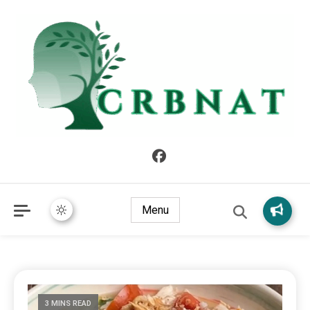
crbnat
crbnat
Menu
3 MINS READ