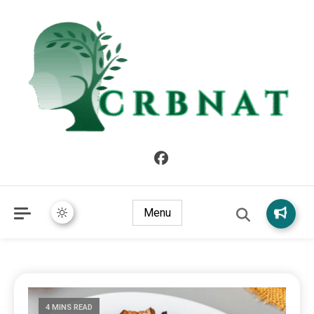
crbnat
crbnat
Menu
4 MINS READ