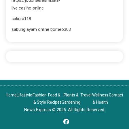
https://jodoh88resmi.site/
live casino online
sakura118
sabung ayam online borneo303
Home
Lifestyle
Fashion
Food &
Plants &
Travel
Wellness
Contact
& Style
Recipes
Gardening
& Health
News Express © 2026. All Rights Reserved.