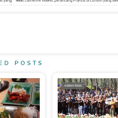
s yang Estetik Mirip Taman Resort
Next:
Catherine Walker, perancang Prancis di London yang dik
ED POSTS
4 MINS READ