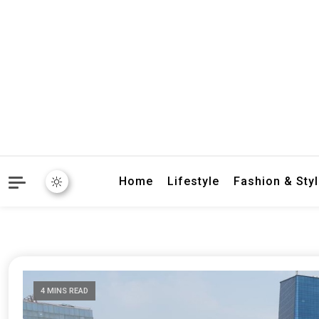
crbnat
crbnat
Home
Lifestyle
Fashion & Sty
4 MINS READ