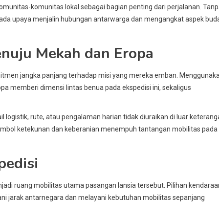
unitas-komunitas lokal sebagai bagian penting dari perjalanan. Tan
ap pada upaya menjalin hubungan antarwarga dan mengangkat aspek bud
enuju Mekah dan Eropa
itmen jangka panjang terhadap misi yang mereka emban. Menggunak
a memberi dimensi lintas benua pada ekspedisi ini, sekaligus
 logistik, rute, atau pengalaman harian tidak diuraikan di luar keteran
i simbol ketekunan dan keberanian menempuh tantangan mobilitas pada
pedisi
jadi ruang mobilitas utama pasangan lansia tersebut. Pilihan kendaraa
ani jarak antarnegara dan melayani kebutuhan mobilitas sepanjang