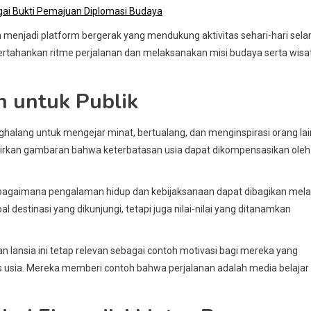
gai Bukti Pemajuan Diplomasi Budaya
n menjadi platform bergerak yang mendukung aktivitas sehari-hari sel
tahankan ritme perjalanan dan melaksanakan misi budaya serta wisa
n untuk Publik
halang untuk mengejar minat, bertualang, dan menginspirasi orang lai
dirkan gambaran bahwa keterbatasan usia dapat dikompensasikan oleh
g bagaimana pengalaman hidup dan kebijaksanaan dapat dibagikan mela
l destinasi yang dikunjungi, tetapi juga nilai-nilai yang ditanamkan
 lansia ini tetap relevan sebagai contoh motivasi bagi mereka yang
s usia. Mereka memberi contoh bahwa perjalanan adalah media belajar