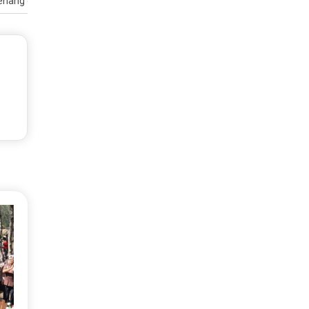
enang oleh Diana dan disukai Kate Middleton