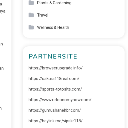
Plants & Gardening
pa
aya
Travel
Wellness & Health
an
PARTNERSITE
https://browserupgrade.info/
gan
https://sakura118real.com/
https://sports-totosite.com/
https://www.retconomynow.com/
n
https://gumushanehbr.com/
https://heylink.me/vipskr118/