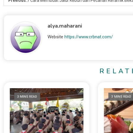
Previous:
7 Cara Membuat Jalur Kebun dari Pecahan Keramik Beka
alya.maharani
Website
https://www.crbnat.com/
RELAT
3 MINS READ
3 MINS READ