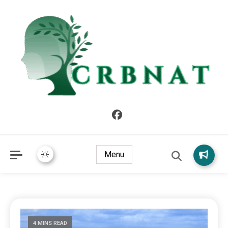
crbnat
crbnat
Menu
4 MINS READ