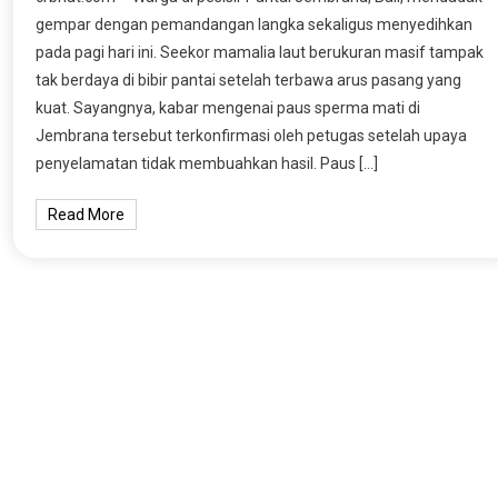
gempar dengan pemandangan langka sekaligus menyedihkan
pada pagi hari ini. Seekor mamalia laut berukuran masif tampak
tak berdaya di bibir pantai setelah terbawa arus pasang yang
kuat. Sayangnya, kabar mengenai paus sperma mati di
Jembrana tersebut terkonfirmasi oleh petugas setelah upaya
penyelamatan tidak membuahkan hasil. Paus […]
Read More