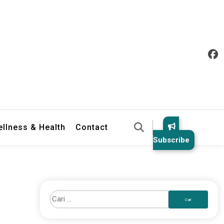
llness & Health
Contact
Subscribe