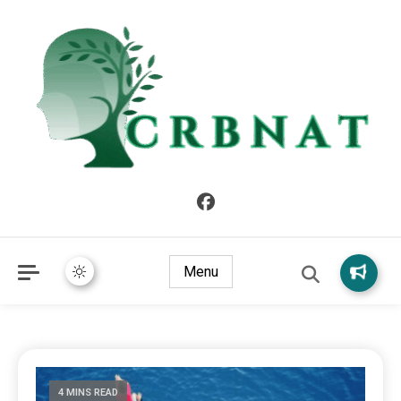
crbnat
crbnat
Menu
4 MINS READ