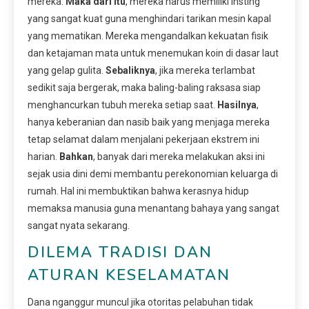
mereka.
Maka dari itu
, mereka harus memiliki insting
yang sangat kuat guna menghindari tarikan mesin kapal
yang mematikan. Mereka mengandalkan kekuatan fisik
dan ketajaman mata untuk menemukan koin di dasar laut
yang gelap gulita.
Sebaliknya
, jika mereka terlambat
sedikit saja bergerak, maka baling-baling raksasa siap
menghancurkan tubuh mereka setiap saat.
Hasilnya
,
hanya keberanian dan nasib baik yang menjaga mereka
tetap selamat dalam menjalani pekerjaan ekstrem ini
harian.
Bahkan
, banyak dari mereka melakukan aksi ini
sejak usia dini demi membantu perekonomian keluarga di
rumah. Hal ini membuktikan bahwa kerasnya hidup
memaksa manusia guna menantang bahaya yang sangat
sangat nyata sekarang.
DILEMA TRADISI DAN
ATURAN KESELAMATAN
Dana nganggur muncul jika otoritas pelabuhan tidak