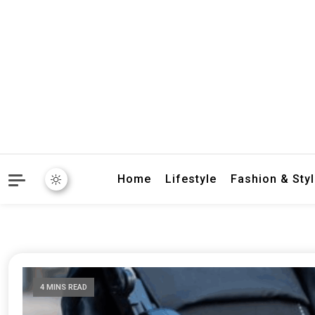
crbnat
crbnat
Home
Lifestyle
Fashion & Sty
4 MINS READ