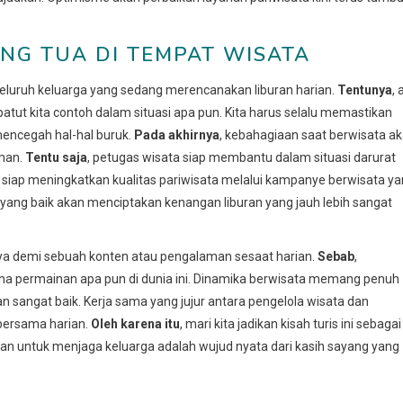
G TUA DI TEMPAT WISATA
seluruh keluarga yang sedang merencanakan liburan harian.
Tentunya
, 
ut kita contoh dalam situasi apa pun. Kita harus selalu memastikan
encegah hal-hal buruk.
Pada akhirnya
, kebahagiaan saat berwisata a
aman.
Tentu saja
, petugas wisata siap membantu dalam situasi darurat
siap meningkatkan kualitas pariwisata melalui kampanye berwisata y
yang baik akan menciptakan kenangan liburan yang jauh lebih sangat
ya demi sebuah konten atau pengalaman sesaat harian.
Sebab
,
ana permainan apa pun di dunia ini. Dinamika berwisata memang penuh
n sangat baik. Kerja sama yang jujur antara pengelola wisata dan
bersama harian.
Oleh karena itu
, mari kita jadikan kisah turis ini sebagai
ran untuk menjaga keluarga adalah wujud nyata dari kasih sayang yang