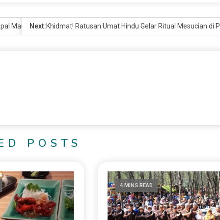
apal Maut
Next:
Khidmat! Ratusan Umat Hindu Gelar Ritual Mesucian di P
ED POSTS
4 MINS READ