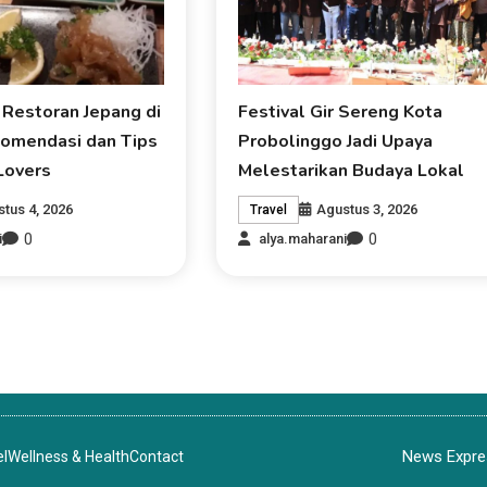
 Restoran Jepang di
Festival Gir Sereng Kota
omendasi dan Tips
Probolinggo Jadi Upaya
Lovers
Melestarikan Budaya Lokal
tus 4, 2026
Agustus 3, 2026
Travel
0
0
i
alya.maharani
News Expres
el
Wellness & Health
Contact