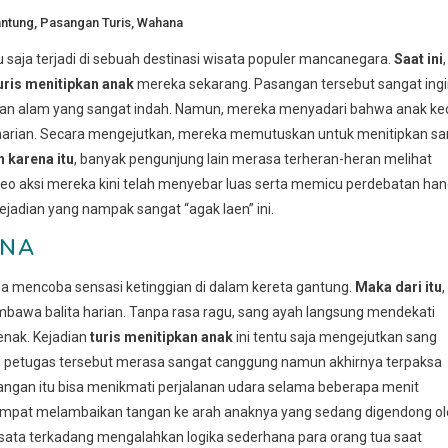
antung
,
Pasangan Turis
,
Wahana
saja terjadi di sebuah destinasi wisata populer mancanegara.
Saat ini
,
uris menitipkan anak
mereka sekarang. Pasangan tersebut sangat ing
alam yang sangat indah. Namun, mereka menyadari bahwa anak kec
 harian. Secara mengejutkan, mereka memutuskan untuk menitipkan s
h karena itu
, banyak pengunjung lain merasa terheran-heran melihat
ideo aksi mereka kini telah menyebar luas serta memicu perdebatan ha
ejadian yang nampak sangat “agak laen” ini.
ANA
a mencoba sensasi ketinggian di dalam kereta gantung.
Maka dari itu
,
bawa balita harian. Tanpa rasa ragu, sang ayah langsung mendekati
nak. Kejadian
turis menitipkan anak
ini tentu saja mengejutkan sang
, petugas tersebut merasa sangat canggung namun akhirnya terpaksa
sangan itu bisa menikmati perjalanan udara selama beberapa menit
empat melambaikan tangan ke arah anaknya yang sedang digendong o
isata terkadang mengalahkan logika sederhana para orang tua saat