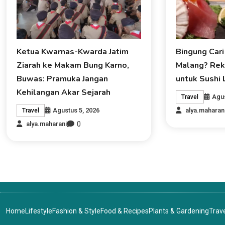
Ketua Kwarnas-Kwarda Jatim
Bingung Cari
Ziarah ke Makam Bung Karno,
Malang? Rek
Buwas: Pramuka Jangan
untuk Sushi 
Kehilangan Akar Sejarah
Agus
Travel
Agustus 5, 2026
alya.maharan
Travel
0
alya.maharani
Home
Lifestyle
Fashion & Style
Food & Recipes
Plants & Gardening
Trav