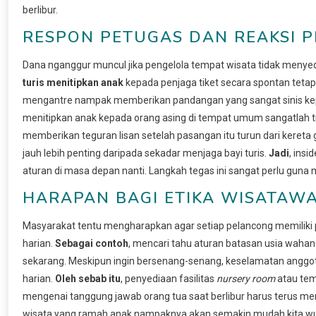
berlibur.
RESPON PETUGAS DAN REAKSI 
Dana nganggur muncul jika pengelola tempat wisata tidak menyed
turis menitipkan anak
kepada penjaga tiket secara spontan tetap
mengantre nampak memberikan pandangan yang sangat sinis kepa
menitipkan anak kepada orang asing di tempat umum sangatlah ti
memberikan teguran lisan setelah pasangan itu turun dari kereta
jauh lebih penting daripada sekadar menjaga bayi turis.
Jadi
, ins
aturan di masa depan nanti. Langkah tegas ini sangat perlu guna
HARAPAN BAGI ETIKA WISATAWA
Masyarakat tentu mengharapkan agar setiap pelancong memiliki
harian.
Sebagai contoh
, mencari tahu aturan batasan usia waha
sekarang. Meskipun ingin bersenang-senang, keselamatan anggota
harian.
Oleh sebab itu
, penyediaan fasilitas
nursery room
atau tem
mengenai tanggung jawab orang tua saat berlibur harus terus menj
wisata yang ramah anak nampaknya akan semakin mudah kita wuj