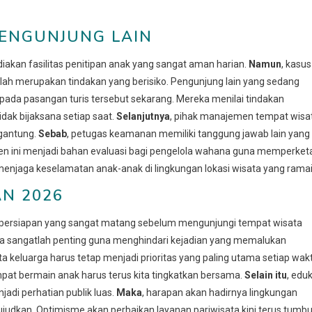
PENGUNJUNG LAIN
iakan fasilitas penitipan anak yang sangat aman harian.
Namun
, kasus
lah merupakan tindakan yang berisiko. Pengunjung lain yang sedang
da pasangan turis tersebut sekarang. Mereka menilai tindakan
dak bijaksana setiap saat.
Selanjutnya
, pihak manajemen tempat wisa
 gantung.
Sebab
, petugas keamanan memiliki tanggung jawab lain yang
iden ini menjadi bahan evaluasi bagi pengelola wahana guna memperket
 menjaga keselamatan anak-anak di lingkungan lokasi wisata yang ramai
N 2026
 persiapan yang sangat matang sebelum mengunjungi tempat wisata
na sangatlah penting guna menghindari kejadian yang memalukan
 keluarga harus tetap menjadi prioritas yang paling utama setiap wak
pat bermain anak harus terus kita tingkatkan bersama.
Selain itu
, edu
adi perhatian publik luas.
Maka
, harapan akan hadirnya lingkungan
udkan. Optimisme akan perbaikan layanan pariwisata kini terus tumb