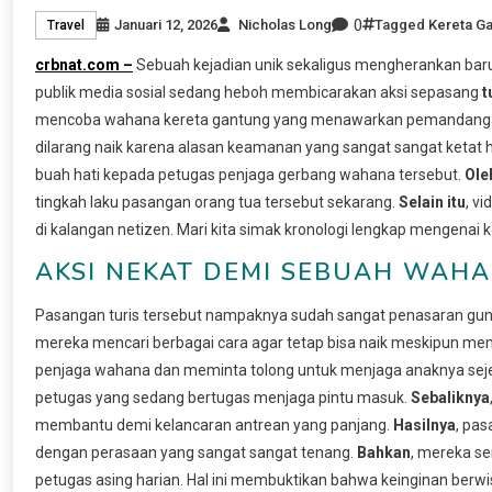
0
Januari 12, 2026
Nicholas Long
Tagged
Kereta G
Travel
crbnat.com –
Sebuah kejadian unik sekaligus mengherankan baru 
publik media sosial sedang heboh membicarakan aksi sepasang
t
mencoba wahana kereta gantung yang menawarkan pemandangan 
dilarang naik karena alasan keamanan yang sangat sangat ketat
buah hati kepada petugas penjaga gerbang wahana tersebut.
Ole
tingkah laku pasangan orang tua tersebut sekarang.
Selain itu
, v
di kalangan netizen. Mari kita simak kronologi lengkap mengenai k
AKSI NEKAT DEMI SEBUAH WAH
Pasangan turis tersebut nampaknya sudah sangat penasaran gun
mereka mencari berbagai cara agar tetap bisa naik meskipun mem
penjaga wahana dan meminta tolong untuk menjaga anaknya seje
petugas yang sedang bertugas menjaga pintu masuk.
Sebaliknya
membantu demi kelancaran antrean yang panjang.
Hasilnya
, pa
dengan perasaan yang sangat sangat tenang.
Bahkan
, mereka s
petugas asing harian. Hal ini membuktikan bahwa keinginan berw