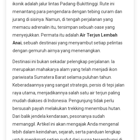
ikonik adalah jalur lintas Padang-Bukittinggi. Rute ini
menantang para pengendara dengan tebing curam dan
jurang di sisinya. Namun, di tengah perjalanan yang
memacu adrenalin itu, tersimpan sebuah oase yang
menyejukkan. Permata itu adalah
Air Terjun Lembah
Anai
, sebuah destinasi yang menyambut setiap pelintas
dengan gemuruh airnya yang menenangkan.
Destinasi ini bukan sekadar pelengkap perjalanan. Ia
merupakan mahakarya alam yang telah menjadi ikon
pariwisata Sumatera Barat selama puluhan tahun.
Keberadaannya yang sangat strategis, persis di tepi jalan
raya utama, menjadikannya salah satu air terjun paling
mudah diakses di Indonesia. Pengunjung tidak perlu
bersusah payah melakukan trekking menembus hutan.
Dari balik jendela kendaraan, pesonanya sudah
memanggil. Artikel ini akan mengajak Anda mengenal
lebih dalam keindahan, sejarah, serta panduan lengkap
untuk menikmati setiap sudut dari surga tersembunyi di