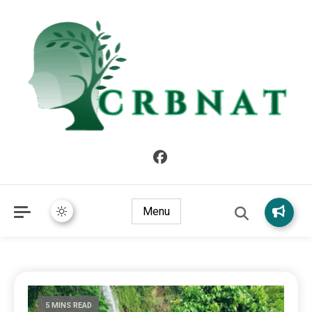
crbnat
crbnat
Menu
5 MINS READ