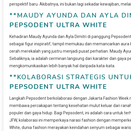
perspektif baru. Akibatnya, ini bukan lagi sekadar kewajiban, me
**MAUDY AYUNDA DAN AYLA DIM
PEPSODENT ULTRA WHITE
Kehadiran Maudy Ayunda dan Ayla Dimitri di panggung Pepsodent
sebagai figur inspiratif, tampil memukau dan memancarkan aura k
cerah merekalah yang justru menjadi pusat perhatian. Maudy A
Sebaliknya, ia adalah cerminan langsung dari karakter dan gaya
mengkomunikasikan lebih banyak hal daripada kata-kata.
**KOLABORASI STRATEGIS UNTU
PEPSODENT ULTRA WHITE
Langkah Pepsodent berkolaborasi dengan Jakarta Fashion Week me
membawa percakapan tentang kesehatan mulut keluar dari ranah
populer dan gaya hidup. Bagi Pepsodent, ini adalah cara untuk ter
JFW, kolaborasi ini memperkaya narasi fashion dengan memperkena
White, dunia fashion merayakan keindahan senyum sebagai wari