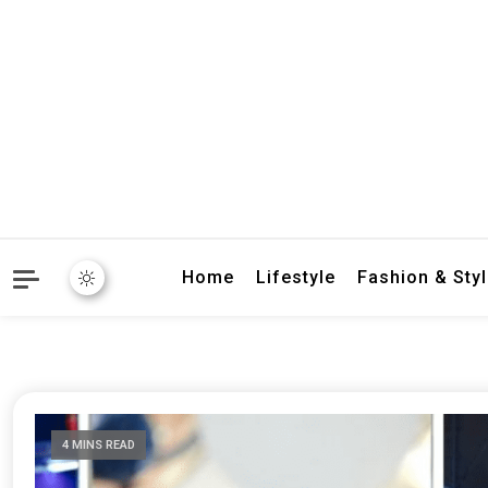
crbnat
crbnat
Home
Lifestyle
Fashion & Sty
4 MINS READ