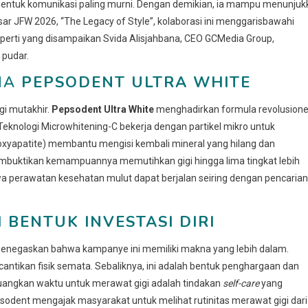
bentuk komunikasi paling murni. Dengan demikian, ia mampu menunjuk
ar JFW 2026, “The Legacy of Style”, kolaborasi ini menggarisbawahi
 Seperti yang disampaikan Svida Alisjahbana, CEO GCMedia Group,
 pudar.
ONA
PEPSODENT ULTRA WHITE
gi mutakhir.
Pepsodent Ultra White
menghadirkan formula revolusione
knologi Microwhitening-C bekerja dengan partikel mikro untuk
xyapatite) membantu mengisi kembali mineral yang hilang dan
 membuktikan kemampuannya memutihkan gigi hingga lima tingkat lebih
wa perawatan kesehatan mulut dapat berjalan seiring dengan pencarian
 BENTUK INVESTASI DIRI
, menegaskan bahwa kampanye ini memiliki makna yang lebih dalam.
tikan fisik semata. Sebaliknya, ini adalah bentuk penghargaan dan
eluangkan waktu untuk merawat gigi adalah tindakan
self-care
yang
psodent mengajak masyarakat untuk melihat rutinitas merawat gigi dari