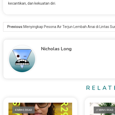
kecantikan, dan kekuatan diri.
Previous:
Menyingkap Pesona Air Terjun Lembah Anai di Lintas S
Nicholas Long
RELAT
4 MINS READ
3 MINS READ