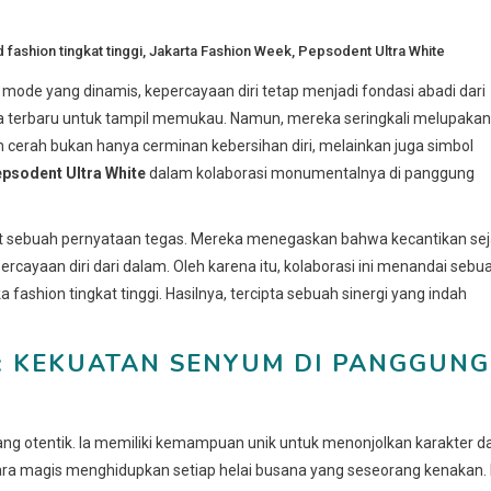
d
fashion tingkat tinggi
,
Jakarta Fashion Week
,
Pepsodent Ultra White
mode yang dinamis, kepercayaan diri tetap menjadi fondasi abadi dari
ana terbaru untuk tampil memukau. Namun, mereka seringkali melupakan
 cerah bukan hanya cerminan kebersihan diri, melainkan juga simbol
psodent Ultra White
dalam kolaborasi monumentalnya di panggung
t sebuah pernyataan tegas. Mereka menegaskan bahwa kecantikan sej
rcayaan diri dari dalam. Oleh karena itu, kolaborasi ini menandai sebu
fashion tingkat tinggi. Hasilnya, tercipta sebuah sinergi yang indah
T: KEKUATAN SENYUM DI PANGGUNG
ng otentik. Ia memiliki kemampuan unik untuk menonjolkan karakter d
cara magis menghidupkan setiap helai busana yang seseorang kenakan. 