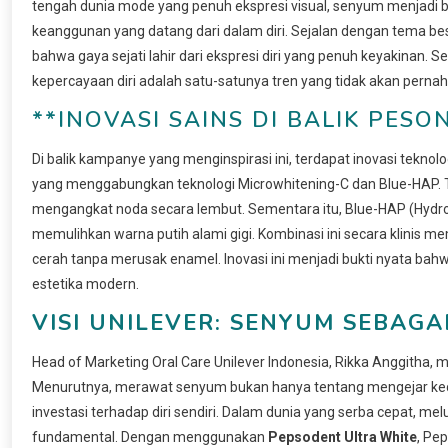
tengah dunia mode yang penuh ekspresi visual, senyum menjadi 
keanggunan yang datang dari dalam diri. Sejalan dengan tema bes
bahwa gaya sejati lahir dari ekspresi diri yang penuh keyakinan.
kepercayaan diri adalah satu-satunya tren yang tidak akan pernah
**INOVASI SAINS DI BALIK PES
Di balik kampanye yang menginspirasi ini, terdapat inovasi teknolo
yang menggabungkan teknologi Microwhitening-C dan Blue-HAP. Te
mengangkat noda secara lembut. Sementara itu, Blue-HAP (Hydro
memulihkan warna putih alami gigi. Kombinasi ini secara klinis
cerah tanpa merusak enamel. Inovasi ini menjadi bukti nyata bah
estetika modern.
VISI UNILEVER: SENYUM SEBAGAI
Head of Marketing Oral Care Unilever Indonesia, Rikka Anggitha
Menurutnya, merawat senyum bukan hanya tentang mengejar kecan
investasi terhadap diri sendiri. Dalam dunia yang serba cepat, m
fundamental. Dengan menggunakan
Pepsodent Ultra White
, Pe