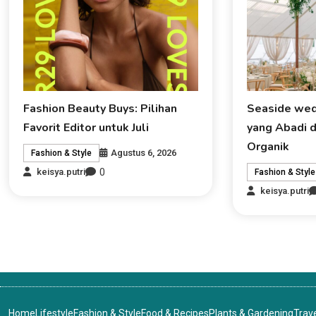
Fashion Beauty Buys: Pilihan
Seaside wed
Favorit Editor untuk Juli
yang Abadi 
Organik
Agustus 6, 2026
Fashion & Style
0
keisya.putri
Fashion & Style
keisya.putri
Home
Lifestyle
Fashion & Style
Food & Recipes
Plants & Gardening
Trav