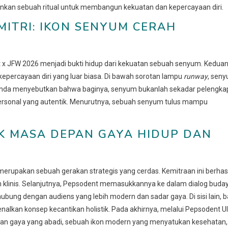
lainkan sebuah ritual untuk membangun kekuatan dan kepercayaan diri.
ITRI: IKON SENYUM CERAH
 x JFW 2026 menjadi bukti hidup dari kekuatan sebuah senyum. Keduan
epercayaan diri yang luar biasa. Di bawah sorotan lampu
runway
, sen
yunda menyebutkan bahwa baginya, senyum bukanlah sekadar pelengka
 personal yang autentik. Menurutnya, sebuah senyum tulus mampu
K MASA DEPAN GAYA HIDUP DAN
rupakan sebuah gerakan strategis yang cerdas. Kemitraan ini berhasi
 klinis. Selanjutnya, Pepsodent memasukkannya ke dalam dialog buda
hubung dengan audiens yang lebih modern dan sadar gaya. Di sisi lain, b
lkan konsep kecantikan holistik. Pada akhirnya, melalui Pepsodent Ul
san gaya yang abadi, sebuah ikon modern yang menyatukan kesehatan,