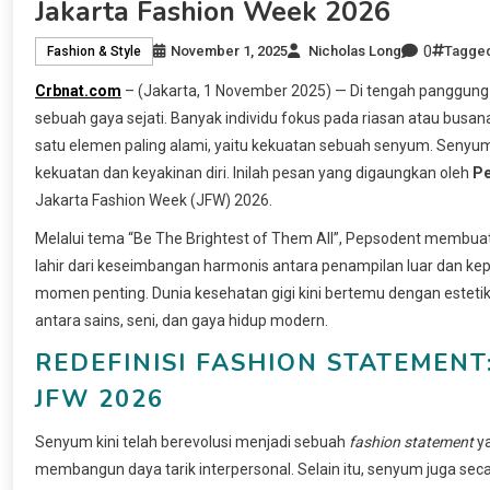
Jakarta Fashion Week 2026
0
November 1, 2025
Nicholas Long
Tagge
Fashion & Style
Crbnat.com
– (Jakarta, 1 November 2025) — Di tengah panggung 
sebuah gaya sejati. Banyak individu fokus pada riasan atau bus
satu elemen paling alami, yaitu kekuatan sebuah senyum. Senyum
kekuatan dan keyakinan diri. Inilah pesan yang digaungkan oleh
Pe
Jakarta Fashion Week (JFW) 2026.
Melalui tema “Be The Brightest of Them All”, Pepsodent membua
lahir dari keseimbangan harmonis antara penampilan luar dan kepe
momen penting. Dunia kesehatan gigi kini bertemu dengan estetika 
antara sains, seni, dan gaya hidup modern.
REDEFINISI FASHION STATEMEN
JFW 2026
Senyum kini telah berevolusi menjadi sebuah
fashion statement
ya
membangun daya tarik interpersonal. Selain itu, senyum juga se