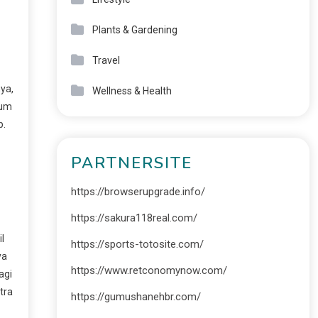
Plants & Gardening
Travel
ya,
Wellness & Health
yum
p.
PARTNERSITE
https://browserupgrade.info/
https://sakura118real.com/
l
https://sports-totosite.com/
ya
https://www.retconomynow.com/
agi
tra
https://gumushanehbr.com/