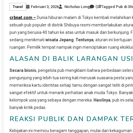
0
Februari 3, 2026
Nicholas Long
Tagged
Pub di Sh
Travel
crbnat.com –
Dunia hiburan malam di Tokyo kembali melahirkan 
sebuah pub populer di distrik Shibuya resmi memberlakukan atur
pun yang berusia 40 tahun ke atas untuk masuk dan berkunjung. 
sedang menikmati
wisata Jepang
.
Tentunya
, aturan ini bertuju
ruangan. Pemilik tempat nampak ingin menciptakan ruang eksklusi
ALASAN DI BALIK LARANGAN US
Secara bisnis
, pengelola pub mengklaim bahwa perbedaan selera
pengunjung yang lebih tua sering kali merusak suasana pesta yang
memeriksa kartu identitas setiap tamu dengan sangat teliti di pin
sangat efektif untuk menarik perhatian anak muda Tokyo. Banya
kelompok usia yang sebaya dengan mereka.
Hasilnya
, pub ini s
banyak kritik pedas.
REAKSI PUBLIK DAN DAMPAK T
Kebijakan ini memicu beragam tanggapan, mulai dari kekaguman h