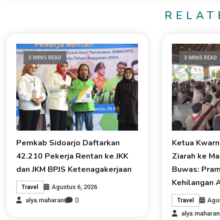
RELAT
3 MINS READ
3 MINS READ
Pemkab Sidoarjo Daftarkan
Ketua Kwarn
42.210 Pekerja Rentan ke JKK
Ziarah ke M
dan JKM BPJS Ketenagakerjaan
Buwas: Pram
Kehilangan A
Agustus 6, 2026
Travel
0
Agus
alya.maharani
Travel
alya.maharan