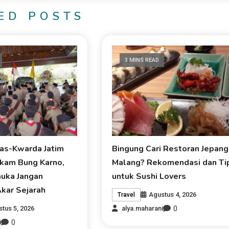
ED POSTS
3 MINS READ
as-Kwarda Jatim
Bingung Cari Restoran Jepang
akam Bung Karno,
Malang? Rekomendasi dan Ti
uka Jangan
untuk Sushi Lovers
kar Sejarah
Agustus 4, 2026
Travel
0
tus 5, 2026
alya.maharani
0
i