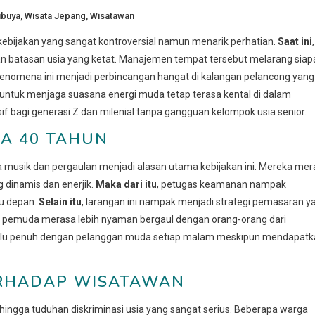
ibuya
,
Wisata Jepang
,
Wisatawan
kebijakan yang sangat kontroversial namun menarik perhatian.
Saat ini
,
an batasan usia yang ketat. Manajemen tempat tersebut melarang siap
Fenomena ini menjadi perbincangan hangat di kalangan pelancong yang
an untuk menjaga suasana energi muda tetap terasa kental di dalam
f bagi generasi Z dan milenial tanpa gangguan kelompok usia senior.
IA 40 TAHUN
 musik dan pergaulan menjadi alasan utama kebijakan ini. Mereka mer
 dinamis dan enerjik.
Maka dari itu
, petugas keamanan nampak
tu depan.
Selain itu
, larangan ini nampak menjadi strategi pemasaran y
k pemuda merasa lebih nyaman bergaul dengan orang-orang dari
elalu penuh dengan pelanggan muda setiap malam meskipun mendapat
ERHADAP WISATAWAN
ingga tuduhan diskriminasi usia yang sangat serius. Beberapa warga