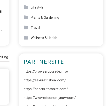
Lifestyle
di
Plants & Gardening
Travel
t
Wellness & Health
liling Dunia
PARTNERSITE
https://browserupgrade.info/
https://sakura118real.com/
https://sports-totosite.com/
https://www.retconomynow.com/