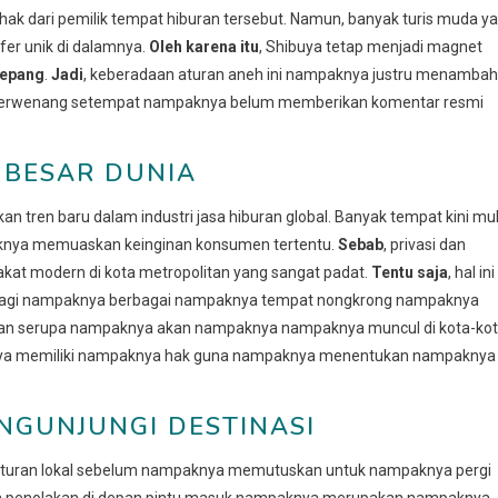
k dari pemilik tempat hiburan tersebut. Namun, banyak turis muda y
er unik di dalamnya.
Oleh karena itu
, Shibuya tetap menjadi magnet
Jepang
.
Jadi
, keberadaan aturan aneh ini nampaknya justru menambah
hak berwenang setempat nampaknya belum memberikan komentar resmi
 BESAR DUNIA
 tren baru dalam industri jasa hiburan global. Banyak tempat kini mul
knya memuaskan keinginan konsumen tertentu.
Sebab
, privasi dan
t modern di kota metropolitan yang sangat padat.
Tentu saja
, hal ini
bagi nampaknya berbagai nampaknya tempat nongkrong nampaknya
jakan serupa nampaknya akan nampaknya nampaknya muncul di kota-ko
nya memiliki nampaknya hak guna nampaknya menentukan nampaknya
NGUNJUNGI DESTINASI
aturan lokal sebelum nampaknya memutuskan untuk nampaknya pergi
 penolakan di depan pintu masuk nampaknya merupakan nampaknya