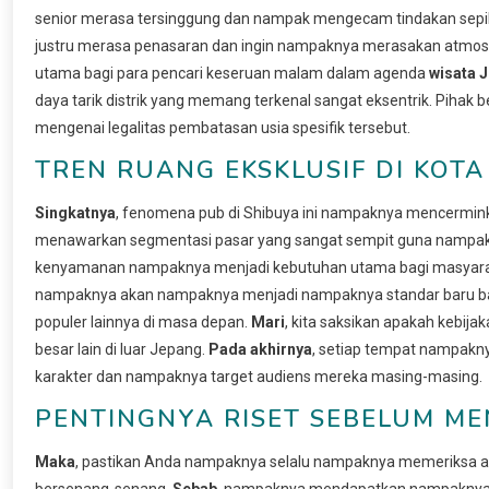
senior merasa tersinggung dan nampak mengecam tindakan sepiha
justru merasa penasaran dan ingin nampaknya merasakan atmosf
utama bagi para pencari keseruan malam dalam agenda
wisata 
daya tarik distrik yang memang terkenal sangat eksentrik. Pi
mengenai legalitas pembatasan usia spesifik tersebut.
TREN RUANG EKSKLUSIF DI KOTA
Singkatnya
, fenomena pub di Shibuya ini nampaknya mencerminkan
menawarkan segmentasi pasar yang sangat sempit guna nampa
kenyamanan nampaknya menjadi kebutuhan utama bagi masyaraka
nampaknya akan nampaknya menjadi nampaknya standar baru 
populer lainnya di masa depan.
Mari
, kita saksikan apakah kebi
besar lain di luar Jepang.
Pada akhirnya
, setiap tempat nampak
karakter dan nampaknya target audiens mereka masing-masing.
PENTINGNYA RISET SEBELUM ME
Maka
, pastikan Anda nampaknya selalu nampaknya memeriksa 
bersenang-senang.
Sebab
, nampaknya mendapatkan nampaknya