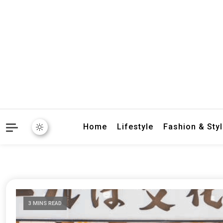
crbnat
crbnat
Home
Lifestyle
Fashion & Sty
3 MINS READ