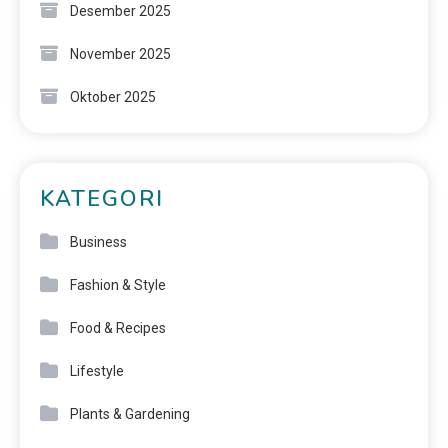
Desember 2025
November 2025
Oktober 2025
KATEGORI
Business
Fashion & Style
Food & Recipes
Lifestyle
Plants & Gardening