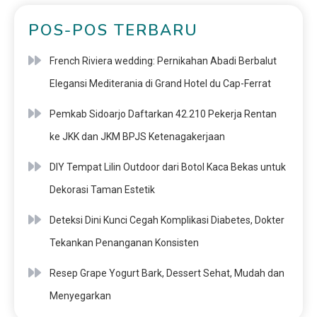
POS-POS TERBARU
French Riviera wedding: Pernikahan Abadi Berbalut
Elegansi Mediterania di Grand Hotel du Cap-Ferrat
Pemkab Sidoarjo Daftarkan 42.210 Pekerja Rentan
ke JKK dan JKM BPJS Ketenagakerjaan
DIY Tempat Lilin Outdoor dari Botol Kaca Bekas untuk
Dekorasi Taman Estetik
Deteksi Dini Kunci Cegah Komplikasi Diabetes, Dokter
Tekankan Penanganan Konsisten
Resep Grape Yogurt Bark, Dessert Sehat, Mudah dan
Menyegarkan