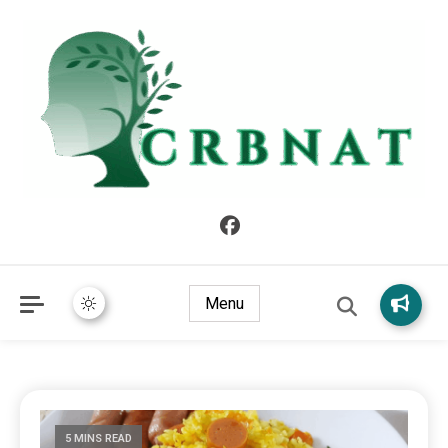
crbnat
crbnat
Menu
5 MINS READ