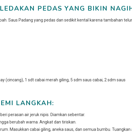
 LEDAKAN PEDAS YANG BIKIN NAGI
pah. Saus Padang yang pedas dan sedikit kental karena tambahan telu
 (cincang), 1 sdt cabai merah giling, 5 sdm saus cabai, 2 sdm saus
EMI LANGKAH:
beri perasan air jeruk nipis. Diamkan sebentar.
gga berubah warna. Angkat dan tiriskan.
m. Masukkan cabai giling, aneka saus, dan semua bumbu. Tuangkan a