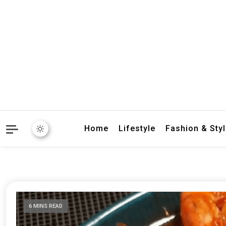
crbnat
crbnat
Home
Lifestyle
Fashion & Sty
6 MINS READ