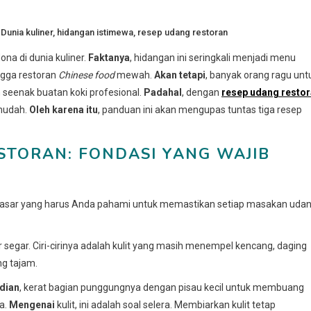
d
Dunia kuliner
,
hidangan istimewa
,
resep udang restoran
na di dunia kuliner.
Faktanya
, hidangan ini seringkali menjadi menu
ngga restoran
Chinese food
mewah.
Akan tetapi
, banyak orang ragu unt
 seenak buatan koki profesional.
Padahal
, dengan
resep udang resto
 mudah.
Oleh karena itu
, panduan ini akan mengupas tuntas tiga resep
STORAN: FONDASI YANG WAJIB
p dasar yang harus Anda pahami untuk memastikan setiap masakan uda
 segar. Ciri-cirinya adalah kulit yang masih menempel kencang, daging
ng tajam.
dian
, kerat bagian punggungnya dengan pisau kecil untuk membuang
sa.
Mengenai
kulit, ini adalah soal selera. Membiarkan kulit tetap