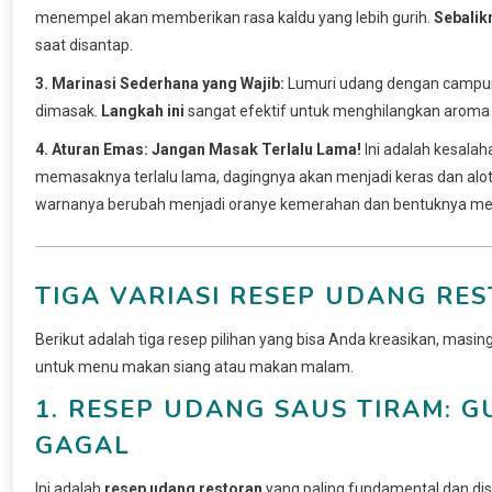
menempel akan memberikan rasa kaldu yang lebih gurih.
Sebalik
saat disantap.
3. Marinasi Sederhana yang Wajib:
Lumuri udang dengan campuran
dimasak.
Langkah ini
sangat efektif untuk menghilangkan aroma 
4. Aturan Emas: Jangan Masak Terlalu Lama!
Ini adalah kesala
memasaknya terlalu lama, dagingnya akan menjadi keras dan alo
warnanya berubah menjadi oranye kemerahan dan bentuknya mele
TIGA VARIASI RESEP UDANG R
Berikut adalah tiga resep pilihan yang bisa Anda kreasikan, masi
untuk menu makan siang atau makan malam.
1. RESEP UDANG SAUS TIRAM: G
GAGAL
Ini adalah
resep udang restoran
yang paling fundamental dan di