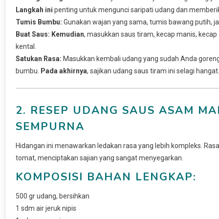
Langkah ini
penting untuk mengunci saripati udang dan memberikan
Tumis Bumbu:
Gunakan wajan yang sama, tumis bawang putih, j
Buat Saus:
Kemudian
, masukkan saus tiram, kecap manis, kecap as
kental.
Satukan Rasa:
Masukkan kembali udang yang sudah Anda goreng 
bumbu.
Pada akhirnya
, sajikan udang saus tiram ini selagi hangat
2. RESEP UDANG SAUS ASAM MA
SEMPURNA
Hidangan ini menawarkan ledakan rasa yang lebih kompleks. Rasa
tomat, menciptakan sajian yang sangat menyegarkan.
KOMPOSISI BAHAN LENGKAP:
500 gr udang, bersihkan
1 sdm air jeruk nipis