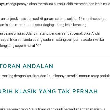
nya
, mengupasnya akan membuat bumbu lebih meresap dan lebih mu
 air jeruk nipis dan sedikit garam selama sekitar 15 menit sebelum
amis dan membuat tekstur daging udang lebih kencang.
han paling umum. Udang matang dengan sangat cepat.
Jika
Anda
t seperti karet. Tanda udang sudah matang sempurna adalah ketika
ngkung seperti huruf “C”.
ESTORAN ANDALAN
ng-masing dengan karakter dan keunikannya sendiri, namun tetap prakti
URIH KLASIK YANG TAK PERNAH
sukai semua orang. Saus tiram yang gurih berpadu dengan manisnya