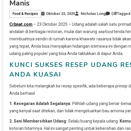
Manis
0
Oktober 23, 2025
Nicholas Long
Tagge
Food & Recipes
Crbnat.com
– 23 Oktober 2025 – Udang adalah salah satu primado
andalan di berbagai restoran, mulai dari warung
seafood
tenda hi
membuatnya sendiri di rumah karena khawatir rasanya tidak akan
yang tepat, Anda bisa menyajikan hidangan istimewa ini dengan
udang paling populer yang bisa Anda taklukkan di dapur Anda.
KUNCI SUKSES RESEP UDANG RE
ANDA KUASAI
Sebelum kita melangkah ke resep spesifik, ada beberapa prinsi
Anda berhasil.
1. Kesegaran Adalah Segalanya:
Pilihlah udang yang benar-benar
yang kenyal saat ditekan, dan tidak mengeluarkan bau amonia ya
2. Seni Membersihkan Udang:
Selalu buang kepala udang.
Kemu
kotoran hitamnya. Hal ini sangat penting untuk kebersihan dan ra