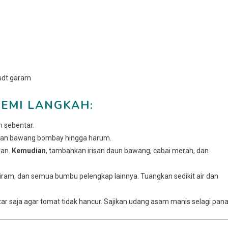
 sdt garam
EMI LANGKAH:
n sebentar.
 dan bawang bombay hingga harum.
han.
Kemudian
, tambahkan irisan daun bawang, cabai merah, dan
iram, dan semua bumbu pelengkap lainnya. Tuangkan sedikit air dan
ar saja agar tomat tidak hancur. Sajikan udang asam manis selagi pana