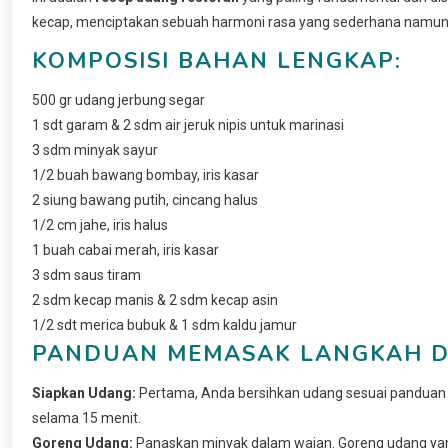
kecap, menciptakan sebuah harmoni rasa yang sederhana namun
KOMPOSISI BAHAN LENGKAP:
500 gr udang jerbung segar
1 sdt garam & 2 sdm air jeruk nipis untuk marinasi
3 sdm minyak sayur
1/2 buah bawang bombay, iris kasar
2 siung bawang putih, cincang halus
1/2 cm jahe, iris halus
1 buah cabai merah, iris kasar
3 sdm saus tiram
2 sdm kecap manis & 2 sdm kecap asin
1/2 sdt merica bubuk & 1 sdm kaldu jamur
PANDUAN MEMASAK LANGKAH D
Siapkan Udang:
Pertama, Anda bersihkan udang sesuai panduan 
selama 15 menit.
Goreng Udang:
Panaskan minyak dalam wajan. Goreng udang yang