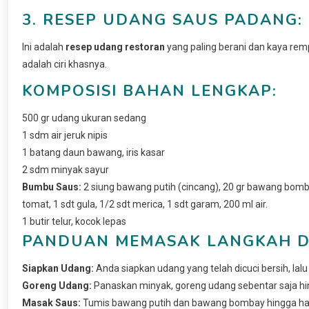
3. RESEP UDANG SAUS PADANG:
Ini adalah
resep udang restoran
yang paling berani dan kaya rem
adalah ciri khasnya.
KOMPOSISI BAHAN LENGKAP:
500 gr udang ukuran sedang
1 sdm air jeruk nipis
1 batang daun bawang, iris kasar
2 sdm minyak sayur
Bumbu Saus:
2 siung bawang putih (cincang), 20 gr bawang bombay
tomat, 1 sdt gula, 1/2 sdt merica, 1 sdt garam, 200 ml air.
1 butir telur, kocok lepas
PANDUAN MEMASAK LANGKAH D
Siapkan Udang:
Anda siapkan udang yang telah dicuci bersih, lalu 
Goreng Udang:
Panaskan minyak, goreng udang sebentar saja hin
Masak Saus:
Tumis bawang putih dan bawang bombay hingga haru