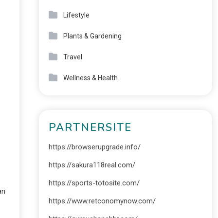
Lifestyle
Plants & Gardening
Travel
Wellness & Health
PARTNERSITE
https://browserupgrade.info/
https://sakura118real.com/
https://sports-totosite.com/
an
https://www.retconomynow.com/