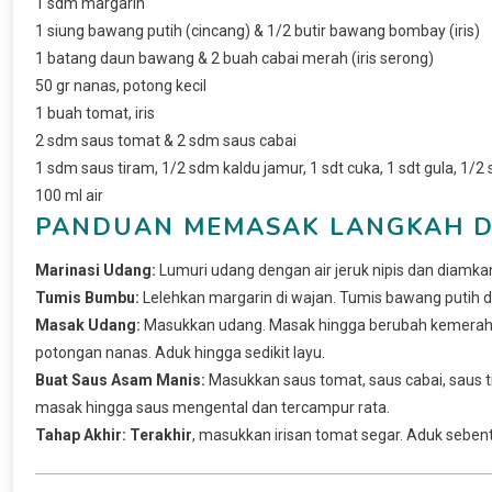
1 sdm margarin
1 siung bawang putih (cincang) & 1/2 butir bawang bombay (iris)
1 batang daun bawang & 2 buah cabai merah (iris serong)
50 gr nanas, potong kecil
1 buah tomat, iris
2 sdm saus tomat & 2 sdm saus cabai
1 sdm saus tiram, 1/2 sdm kaldu jamur, 1 sdt cuka, 1 sdt gula, 1/2
100 ml air
PANDUAN MEMASAK LANGKAH D
Marinasi Udang:
Lumuri udang dengan air jeruk nipis dan diamka
Tumis Bumbu:
Lelehkan margarin di wajan. Tumis bawang putih
Masak Udang:
Masukkan udang. Masak hingga berubah kemera
potongan nanas. Aduk hingga sedikit layu.
Buat Saus Asam Manis:
Masukkan saus tomat, saus cabai, saus t
masak hingga saus mengental dan tercampur rata.
Tahap Akhir:
Terakhir
, masukkan irisan tomat segar. Aduk sebent