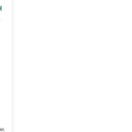
H
r
ir,