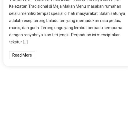
Kelezatan Tradisional di Meja Makan Menu masakan rumahan
selalu memiliki tempat spesial di hati masyarakat. Salah satunya
adalah resep terong balado teri yang memadukan rasa pedas,
manis, dan gurih. Terong ungu yang lembut berpadu sempurna
dengan renyahnya ikan teri jengki. Perpaduan ini menciptakan
tekstur […]
Read More