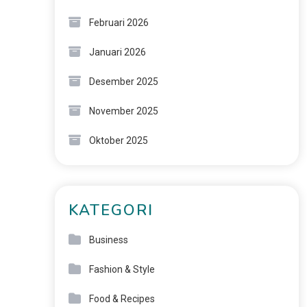
Februari 2026
Januari 2026
Desember 2025
November 2025
Oktober 2025
KATEGORI
Business
Fashion & Style
Food & Recipes