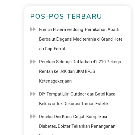
POS-POS TERBARU
French Riviera wedding: Pernikahan Abadi
Berbalut Elegansi Mediterania di Grand Hotel
du Cap-Ferrat
Pemkab Sidoarjo Daftarkan 42.210 Pekerja
Rentan ke JKK dan JKM BPJS
Ketenagakerjaan
DIY Tempat Lilin Outdoor dari Botol Kaca
Bekas untuk Dekorasi Taman Estetik
Deteksi Dini Kunci Cegah Komplikasi
Diabetes, Dokter Tekankan Penanganan