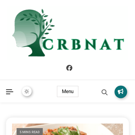
crbnat
crbnat
Menu
5 MINS READ