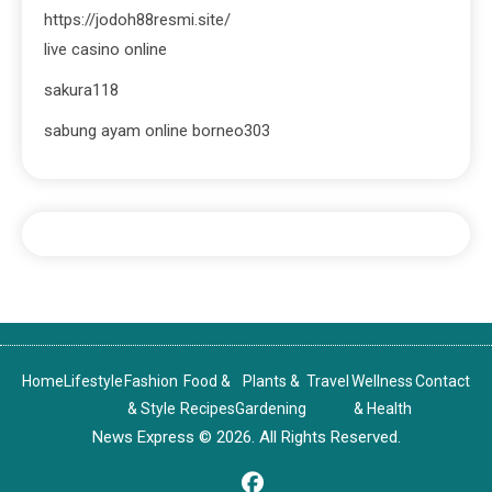
https://jodoh88resmi.site/
live casino online
sakura118
sabung ayam online borneo303
Home
Lifestyle
Fashion
Food &
Plants &
Travel
Wellness
Contact
& Style
Recipes
Gardening
& Health
News Express © 2026. All Rights Reserved.