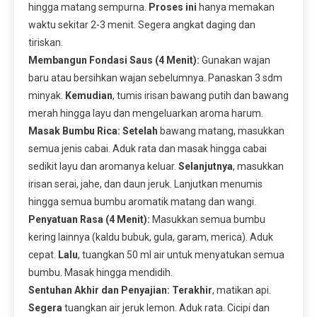
hingga matang sempurna.
Proses ini
hanya memakan
waktu sekitar 2-3 menit. Segera angkat daging dan
tiriskan.
Membangun Fondasi Saus (4 Menit):
Gunakan wajan
baru atau bersihkan wajan sebelumnya. Panaskan 3 sdm
minyak.
Kemudian
, tumis irisan bawang putih dan bawang
merah hingga layu dan mengeluarkan aroma harum.
Masak Bumbu Rica:
Setelah
bawang matang, masukkan
semua jenis cabai. Aduk rata dan masak hingga cabai
sedikit layu dan aromanya keluar.
Selanjutnya
, masukkan
irisan serai, jahe, dan daun jeruk. Lanjutkan menumis
hingga semua bumbu aromatik matang dan wangi.
Penyatuan Rasa (4 Menit):
Masukkan semua bumbu
kering lainnya (kaldu bubuk, gula, garam, merica). Aduk
cepat.
Lalu
, tuangkan 50 ml air untuk menyatukan semua
bumbu. Masak hingga mendidih.
Sentuhan Akhir dan Penyajian:
Terakhir
, matikan api.
Segera
tuangkan air jeruk lemon. Aduk rata. Cicipi dan