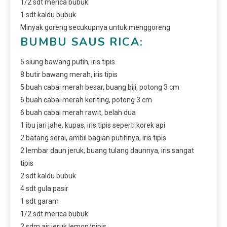
1/2 sdt merica bubuk
1 sdt kaldu bubuk
Minyak goreng secukupnya untuk menggoreng
BUMBU SAUS RICA:
5 siung bawang putih, iris tipis
8 butir bawang merah, iris tipis
5 buah cabai merah besar, buang biji, potong 3 cm
6 buah cabai merah keriting, potong 3 cm
6 buah cabai merah rawit, belah dua
1 ibu jari jahe, kupas, iris tipis seperti korek api
2 batang serai, ambil bagian putihnya, iris tipis
2 lembar daun jeruk, buang tulang daunnya, iris sangat
tipis
2 sdt kaldu bubuk
4 sdt gula pasir
1 sdt garam
1/2 sdt merica bubuk
2 sdm air jeruk lemon/nipis