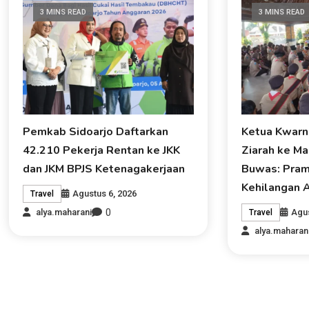
3 MINS READ
3 MINS READ
Pemkab Sidoarjo Daftarkan
Ketua Kwarn
42.210 Pekerja Rentan ke JKK
Ziarah ke M
dan JKM BPJS Ketenagakerjaan
Buwas: Pram
Kehilangan A
Agustus 6, 2026
Travel
0
Agus
alya.maharani
Travel
alya.maharan