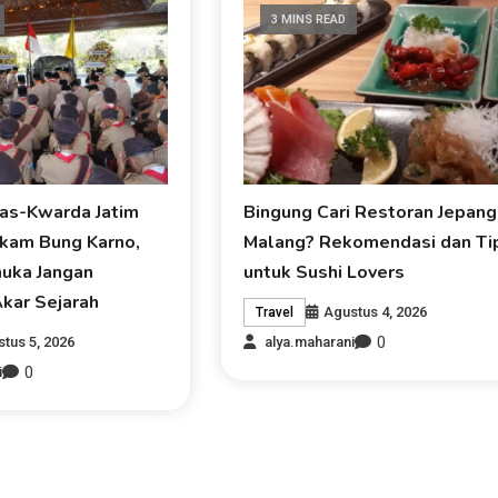
3 MINS READ
as-Kwarda Jatim
Bingung Cari Restoran Jepang
akam Bung Karno,
Malang? Rekomendasi dan Ti
uka Jangan
untuk Sushi Lovers
kar Sejarah
Agustus 4, 2026
Travel
0
tus 5, 2026
alya.maharani
0
i