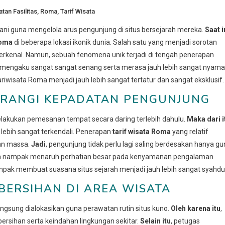
tan Fasilitas
,
Roma
,
Tarif Wisata
ni guna mengelola arus pengunjung di situs bersejarah mereka.
Saat i
Roma
di beberapa lokasi ikonik dunia. Salah satu yang menjadi sorotan
 terkenal. Namun, sebuah fenomena unik terjadi di tengah penerapan
tru mengaku sangat sangat senang serta merasa jauh lebih sangat nyam
iwisata Roma menjadi jauh lebih sangat tertatur dan sangat eksklusif.
URANGI KEPADATAN PENGUNJUNG
lakukan pemesanan tempat secara daring terlebih dahulu.
Maka dari i
h lebih sangat terkendali. Penerapan
tarif wisata Roma
yang relatif
nan massa.
Jadi
, pengunjung tidak perlu lagi saling berdesakan hanya g
kota nampak menaruh perhatian besar pada kenyamanan pengalaman
nampak membuat suasana situs sejarah menjadi jauh lebih sangat syahdu
BERSIHAN DI AREA WISATA
gsung dialokasikan guna perawatan rutin situs kuno.
Oleh karena itu
,
rsihan serta keindahan lingkungan sekitar.
Selain itu
, petugas