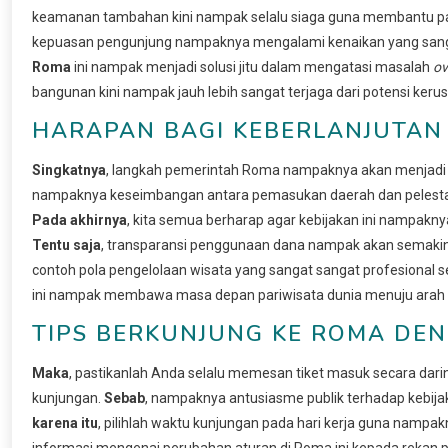
keamanan tambahan kini nampak selalu siaga guna membantu pa
kepuasan pengunjung nampaknya mengalami kenaikan yang sanga
Roma
ini nampak menjadi solusi jitu dalam mengatasi masalah
ov
bangunan kini nampak jauh lebih sangat terjaga dari potensi ker
HARAPAN BAGI KEBERLANJUTAN
Singkatnya
, langkah pemerintah Roma nampaknya akan menjadi in
nampaknya keseimbangan antara pemasukan daerah dan pelestar
Pada akhirnya
, kita semua berharap agar kebijakan ini nampakn
Tentu saja
, transparansi penggunaan dana nampak akan semakin
contoh pola pengelolaan wisata yang sangat sangat profesional 
ini nampak membawa masa depan pariwisata dunia menuju arah yan
TIPS BERKUNJUNG KE ROMA DE
Maka
, pastikanlah Anda selalu memesan tiket masuk secara dar
kunjungan.
Sebab
, nampaknya antusiasme publik terhadap kebij
karena itu
, pilihlah waktu kunjungan pada hari kerja guna namp
informasi mengenai perubahan aturan di Roma ini kepada rekan