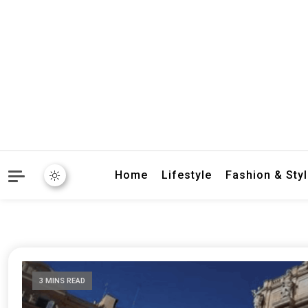
crbnat
crbnat
Home
Lifestyle
Fashion & Sty
3 MINS READ