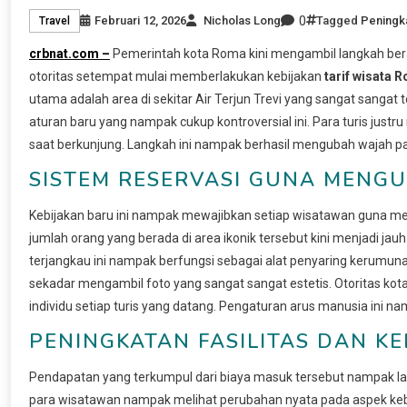
0
Februari 12, 2026
Nicholas Long
Tagged
Peningka
Travel
crbnat.com –
Pemerintah kota Roma kini mengambil langkah bera
otoritas setempat mulai memberlakukan kebijakan
tarif wisata 
utama adalah area di sekitar Air Terjun Trevi yang sangat sangat
aturan baru yang nampak cukup kontroversial ini. Para turis jus
saat berkunjung. Langkah ini nampak berhasil mengubah wajah par
SISTEM RESERVASI GUNA MENG
Kebijakan baru ini nampak mewajibkan setiap wisatawan guna me
jumlah orang yang berada di area ikonik tersebut kini menjadi jau
terjangkau ini nampak berfungsi sebagai alat penyaring kerumu
sekadar mengambil foto yang sangat sangat estetis. Otoritas 
individu setiap turis yang datang. Pengaturan arus manusia ini 
PENINGKATAN FASILITAS DAN KE
Pendapatan yang terkumpul dari biaya masuk tersebut nampak lan
para wisatawan nampak melihat perubahan nyata pada aspek kebe