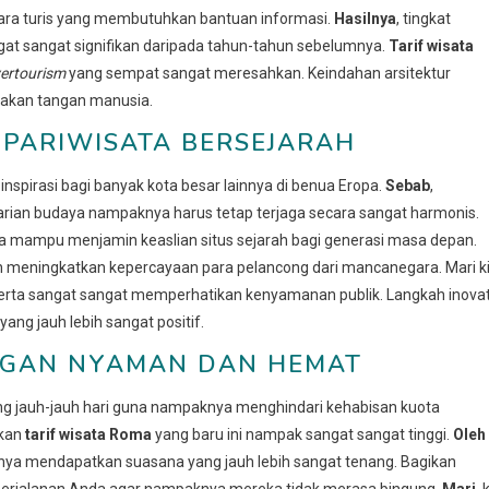
ra turis yang membutuhkan bantuan informasi.
Hasilnya
, tingkat
t sangat signifikan daripada tahun-tahun sebelumnya.
Tarif wisata
ertourism
yang sempat sangat meresahkan. Keindahan arsitektur
usakan tangan manusia.
 PARIWISATA BERSEJARAH
spirasi bagi banyak kota besar lainnya di benua Eropa.
Sebab
,
ian budaya nampaknya harus tetap terjaga secara sangat harmonis.
ya mampu menjamin keaslian situs sejarah bagi generasi masa depan.
 meningkatkan kepercayaan para pelancong dari mancanegara. Mari k
serta sangat sangat memperhatikan kenyamanan publik. Langkah inovat
g jauh lebih sangat positif.
NGAN NYAMAN DAN HEMAT
ing jauh-jauh hari guna nampaknya menghindari kehabisan kuota
akan
tarif wisata Roma
yang baru ini nampak sangat sangat tinggi.
Oleh
aknya mendapatkan suasana yang jauh lebih sangat tenang. Bagikan
 perjalanan Anda agar nampaknya mereka tidak merasa bingung.
Mari
, 