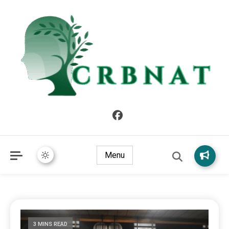
crbnat
crbnat
Menu
3 MINS READ