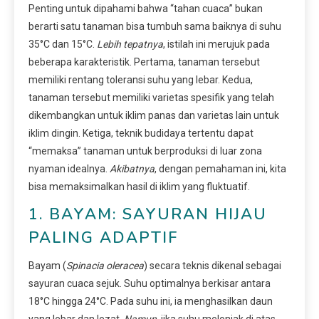
Penting untuk dipahami bahwa “tahan cuaca” bukan
berarti satu tanaman bisa tumbuh sama baiknya di suhu
35°C dan 15°C.
Lebih tepatnya
, istilah ini merujuk pada
beberapa karakteristik. Pertama, tanaman tersebut
memiliki rentang toleransi suhu yang lebar. Kedua,
tanaman tersebut memiliki varietas spesifik yang telah
dikembangkan untuk iklim panas dan varietas lain untuk
iklim dingin. Ketiga, teknik budidaya tertentu dapat
“memaksa” tanaman untuk berproduksi di luar zona
nyaman idealnya.
Akibatnya
, dengan pemahaman ini, kita
bisa memaksimalkan hasil di iklim yang fluktuatif.
1. BAYAM: SAYURAN HIJAU
PALING ADAPTIF
Bayam (
Spinacia oleracea
) secara teknis dikenal sebagai
sayuran cuaca sejuk. Suhu optimalnya berkisar antara
18°C hingga 24°C. Pada suhu ini, ia menghasilkan daun
yang lebar dan lezat.
Namun
, jika suhu melonjak di atas