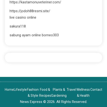
https://kastamonuveteriner.com/
https://jodoh88resmi.site/
live casino online
sakura118
sabung ayam online borneo303
Home
Lifestyle
Fashion
Food &
Plants &
Travel
Wellness
Contact
& Style
Recipes
Gardening
& Health
News Express © 2026. All Rights Reserved.