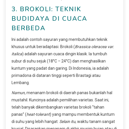
3. BROKOLI: TEKNIK
BUDIDAYA DI CUACA
BERBEDA
Ini adalah contoh sayuran yang membutuhkan teknik
khusus untuk beradaptasi. Brokoli (
Brassica oleracea var.
italica
) adalah sayuran cuaca dingin klasik. Ia tumbuh
subur di suhu sejuk (18°C – 24°C) dan menghasilkan
kuntum yang padat dan garing. Di Indonesia, ia adalah
primadona di dataran tinggi seperti Brastagi atau
Lembang.
Namun
, menanam brokoli di daerah panas bukanlah hal
mustahil. Kuncinya adalah pemilihan varietas. Saat ini,
telah banyak dikembangkan varietas brokoli “tahan
panas” (
heat-tolerant
) yang mampu membentuk kuntum
di suhu yang lebih hangat.
Selain itu
, waktu tanam sangat
krusial. Disarankan menanam di akhir musim hujan atau di