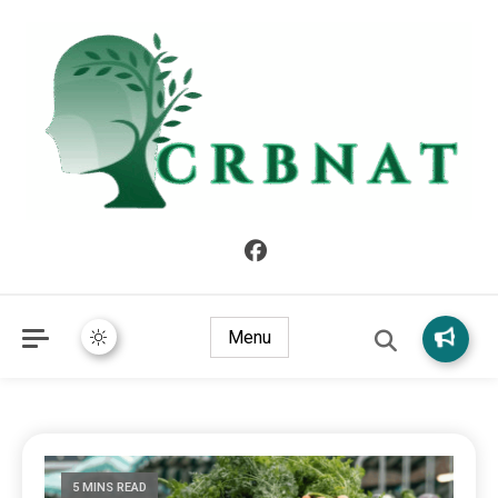
crbnat
crbnat
Menu
5 MINS READ