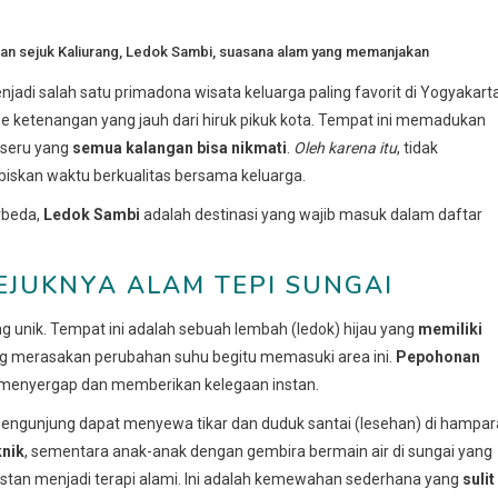
n sejuk Kaliurang
,
Ledok Sambi
,
suasana alam yang memanjakan
njadi salah satu primadona wisata keluarga paling favorit di Yogyakarta
ase ketenangan yang jauh dari hiruk pikuk kota. Tempat ini memadukan
 seru yang
semua kalangan bisa nikmati
.
Oleh karena itu
, tidak
biskan waktu berkualitas bersama keluarga.
rbeda,
Ledok Sambi
adalah destinasi yang wajib masuk dalam daftar
SEJUKNYA ALAM TEPI SUNGAI
ng unik. Tempat ini adalah sebuah lembah (ledok) hijau yang
memiliki
ng merasakan perubahan suhu begitu memasuki area ini.
Pepohonan
 menyergap dan memberikan kelegaan instan.
engunjung dapat menyewa tikar dan duduk santai (lesehan) di hampa
knik
, sementara anak-anak dengan gembira bermain air di sungai yang
onstan menjadi terapi alami. Ini adalah kemewahan sederhana yang
sulit