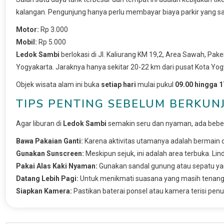
kalangan. Pengunjung hanya perlu membayar biaya parkir yang sa
Motor:
Rp 3.000
Mobil:
Rp 5.000
Ledok Sambi
berlokasi di Jl. Kaliurang KM 19,2, Area Sawah, 
Yogyakarta. Jaraknya hanya sekitar 20-22 km dari pusat Kota Yog
Objek wisata alam ini buka
setiap hari
mulai pukul
09.00 hingga 1
TIPS PENTING SEBELUM BERKUN
Agar liburan di
Ledok Sambi
semakin seru dan nyaman, ada bebe
Bawa Pakaian Ganti:
Karena aktivitas utamanya adalah bermain d
Gunakan Sunscreen:
Meskipun sejuk, ini adalah area terbuka. Lind
Pakai Alas Kaki Nyaman:
Gunakan sandal gunung atau sepatu yan
Datang Lebih Pagi:
Untuk menikmati suasana yang masih tenang da
Siapkan Kamera:
Pastikan baterai ponsel atau kamera terisi p