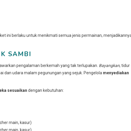
iket ini berlaku untuk menikmati semua jenis permainan, menjadikanny
OK SAMBI
warkan pengalaman berkemah yang tak terlupakan.
Bayangkan
, tidur
mai dan udara malam pegunungan yang sejuk. Pengelola
menyediakan
eka sesuaikan
dengan kebutuhan:
her main, kasur)
her main, kasur)