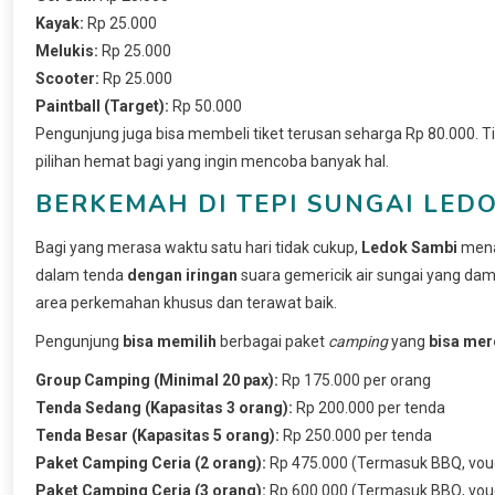
Kayak:
Rp 25.000
Melukis:
Rp 25.000
Scooter:
Rp 25.000
Paintball (Target):
Rp 50.000
Pengunjung juga bisa membeli tiket terusan seharga Rp 80.000. T
pilihan hemat bagi yang ingin mencoba banyak hal.
BERKEMAH DI TEPI SUNGAI LED
Bagi yang merasa waktu satu hari tidak cukup,
Ledok Sambi
mena
dalam tenda
dengan iringan
suara gemericik air sungai yang da
area perkemahan khusus dan terawat baik.
Pengunjung
bisa memilih
berbagai paket
camping
yang
bisa mer
Group Camping (Minimal 20 pax):
Rp 175.000 per orang
Tenda Sedang (Kapasitas 3 orang):
Rp 200.000 per tenda
Tenda Besar (Kapasitas 5 orang):
Rp 250.000 per tenda
Paket Camping Ceria (2 orang):
Rp 475.000 (Termasuk BBQ, vouc
Paket Camping Ceria (3 orang):
Rp 600.000 (Termasuk BBQ, vouc