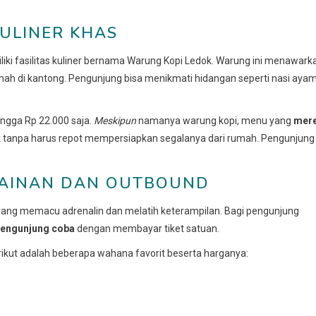
KULINER KHAS
liki fasilitas kuliner bernama Warung Kopi Ledok. Warung ini menawark
ah di kantong. Pengunjung bisa menikmati hidangan seperti nasi ayam
ingga Rp 22.000 saja.
Meskipun
namanya warung kopi, menu yang
mer
k tanpa harus repot mempersiapkan segalanya dari rumah. Pengunjung
MAINAN DAN OUTBOUND
 yang memacu adrenalin dan melatih keterampilan. Bagi pengunjung
pengunjung coba
dengan membayar tiket satuan.
erikut adalah beberapa wahana favorit beserta harganya: