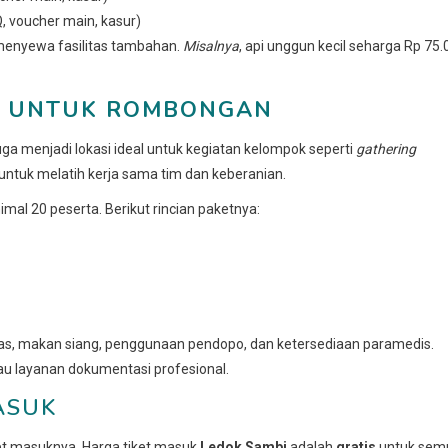
 voucher main, kasur)
menyewa fasilitas tambahan.
Misalnya
, api unggun kecil seharga Rp 75.
I UNTUK ROMBONGAN
uga menjadi lokasi ideal untuk kegiatan kelompok seperti
gathering
untuk melatih kerja sama tim dan keberanian.
imal 20 peserta. Berikut rincian paketnya:
tas, makan siang, penggunaan pendopo, dan ketersediaan paramedis.
au layanan dokumentasi profesional.
ASUK
iket masuknya. Harga tiket masuk
Ledok Sambi
adalah
gratis
untuk sem