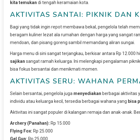
kita temukan
di tengah keramaian kota.
AKTIVITAS SANTAI: PIKNIK DAN 
Bagi yang tidak ingin repot membawa bekal, pengelola telah memi
beragam kuliner lezat ala rumahan dengan harga yang sangat ram
mendoan, dan pisang goreng sambil memandang aliran sungai.
Harga menu di sini sangat terjangkau, berkisar antara Rp 12.000 h
sajikan
sangat ramah keluarga. Ini melengkapi pengalaman pikni
bisa fokus bersantai dan menikmati momen.
AKTIVITAS SERU: WAHANA PER
Selain bersantai, pengelola juga
menyediakan
berbagai aktivitas
individu atau keluarga kecil, tersedia berbagai wahana yang
bisa 
Aktivitas ini sangat populer di kalangan remaja dan anak-anak. B
Archery (Panahan):
Rp 15.000
Flying Fox:
Rp 25.000
Gel Gun:
Rp 25.000