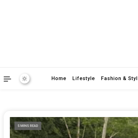
crbnat
crbnat
Home
Lifestyle
Fashion & Sty
5 MINS READ