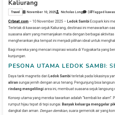
Kaliurang
0
November 10, 2025
Nicholas Long
Tagged
kawasa
Travel
Crbnat.com
– 10 November 2025 –
Ledok Sambi
Ecopark kini me
Terletak di kawasan sejuk Kaliurang, destinasi ini menawarkan o
suasana alam yang memanjakan mata dengan berbagai aktivitas
mengherankan jika tempat ini menjadi pilihan ideal untuk mengha
Bagi mereka yang mencari inspirasi wisata di Yogyakarta yang be
kunjungan.
PESONA UTAMA LEDOK SAMBI
: 
Daya tarik magnetis dari
Ledok Sambi
terletak pada lokasinya ya
aliran
sungai jernih dengan arus tenang. Pengunjung bisa langsu
rindang mengelilingi
area ini, membuat suasana sejuk langsung
Konsep utama yang mereka tawarkan adalah “kembali ke alam”. P
rumput hijau tepat di tepi sungai.
Banyak keluarga menggelar pi
dangkal dan aman.
Dengan demikian
, suara gemericik air yang k