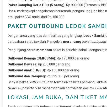
Paket Camping Ceria Plus (5 orang):
Rp 900.000 (Termasuk BBQ,
Untuk melengkapi pengalaman berkemah, pengunjung juga bisa 
atau paket BBQ mulai dari Rp 150.000.
PAKET OUTBOUND LEDOK SAMB
Dengan area yang luas dan fasilitas yang lengkap,
Ledok Sambi
j
perusahaan atau sekolah. Pengelola
merancang
paket
outbound
Pengunjung
harus memesan
paket ini terlebih dahulu dengan min
Outbound Remaja (SMP/SMA):
Rp 175.000 per orang
Outbound Dewasa:
Rp 200.000 per orang
Outbound Anak (TK/SD):
Rp 150.000 per orang
Outbound dan Camping:
Rp 325.000 per orang
Semua paket
outbound
sudah termasuk fasilitas pemandu aktivi
Selain itu
, peserta bisa menambahkan permainan
paintball war
at
LOKASI, JAM BUKA, DAN TIKET M
Salah satu daya tarik terbesar dari tempat ini adalah kebijakan t