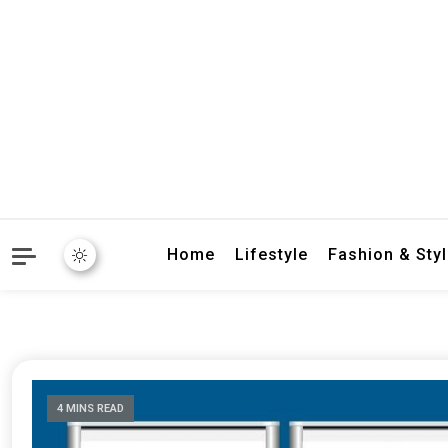
crbnat
crbnat
Home
Lifestyle
Fashion & Sty
4 MINS READ