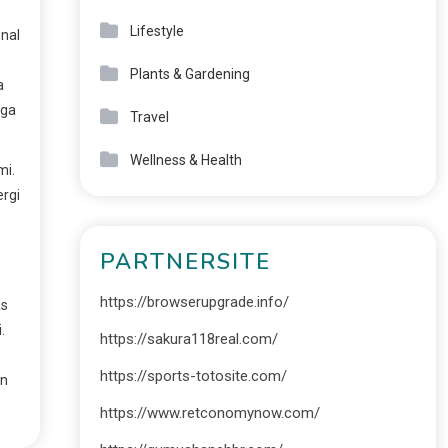
Lifestyle
onal
Plants & Gardening
a
rga
Travel
Wellness & Health
mi.
ergi
PARTNERSITE
https://browserupgrade.info/
as
.
https://sakura118real.com/
https://sports-totosite.com/
in
https://www.retconomynow.com/