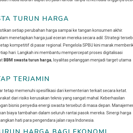
STA TURUN HARGA
ikan setiap perubahan harga sampai ke tangan konsumen akhir.
alam menetapkan harga jual eceran mereka secara adil. Strategi terseb
 tetap kompetitif di pasar regional. Pengelola SPBU kini marak memberi
setiap hari. Langkah ini membantu mempercepat proses digitalisasi
at
BBM swasta turun harga
, loyalitas pelanggan menjadi target utama
AP TERJAMIN
tetap memenuhi spesifikasi dari kementerian terkait secara ketat.
akat dari risiko kerusakan teknis yang sangat mahal. Keberhasilan
n bisnis penyedia energi swasta tersebut di masa depan. Manajeme
an biaya tambahan dalam seluruh rantai pasok mereka. Sinergi harga
ngkan hati para pengendara jalan raya Indonesia.
TURUN HARGA BAGI EKONOMI