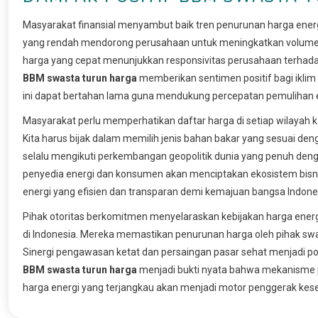
Masyarakat finansial menyambut baik tren penurunan harga energi
yang rendah mendorong perusahaan untuk meningkatkan volume di
harga yang cepat menunjukkan responsivitas perusahaan terhadap
BBM swasta turun harga
memberikan sentimen positif bagi iklim i
ini dapat bertahan lama guna mendukung percepatan pemulihan 
Masyarakat perlu memperhatikan daftar harga di setiap wilayah 
Kita harus bijak dalam memilih jenis bahan bakar yang sesuai deng
selalu mengikuti perkembangan geopolitik dunia yang penuh deng
penyedia energi dan konsumen akan menciptakan ekosistem bisnis
energi yang efisien dan transparan demi kemajuan bangsa Indones
Pihak otoritas berkomitmen menyelaraskan kebijakan harga energ
di Indonesia. Mereka memastikan penurunan harga oleh pihak swas
Sinergi pengawasan ketat dan persaingan pasar sehat menjadi p
BBM swasta turun harga
menjadi bukti nyata bahwa mekanisme pa
harga energi yang terjangkau akan menjadi motor penggerak kesej