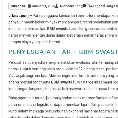
0
Januari 1, 2026
Nicholas Long
Tagged
Harga 
Business
crbnat.com –
Para pengguna kendaraan bermotor mendapatkan ka
penyalur bahan bakar minyak mancanegara resmi melakukan penyesu
Indonesia memastikan
BBM swasta turun harga
secara serentak d
harga minyak mentah dunia dalam beberapa pekan terakhir. Para p
dengan biaya yang lebih hemat.
PENYESUAIAN TARIF BBM SWAS
Perusahaan penyedia energi melakukan evaluasi rutin terhadap stru
berlaku untuk berbagai jenis produk oktan 92 hingga diesel perfo
Vivo sejak pagi hari tadi. Mereka ingin menikmati tarif baru yan
energi menilai fenomena
BBM swasta turun harga
ini sebagai be
keuntungan langsung bagi daya beli masyarakat saat masa libur 
Dana nganggur terjadi jika masyarakat tidak memanfaatkan efisie
penurunan biaya logistik ini dapat menekan laju inflasi pada sekto
kunci dalam menjaga pertumbuhan ekonomi nasional secara berke
tetap berada dalam kondisi aman dan terkendali. Mobilitas warga 