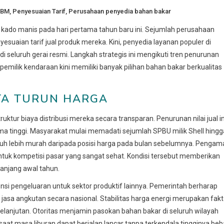
BBM
,
Penyesuaian Tarif
,
Perusahaan penyedia bahan bakar
do manis pada hari pertama tahun baru ini. Sejumlah perusahaan
aian tarif jual produk mereka. Kini, penyedia layanan populer di
i seluruh gerai resmi. Langkah strategis ini mengikuti tren penurunan
emilik kendaraan kini memiliki banyak pilihan bahan bakar berkualitas
TA TURUN HARGA
ktur biaya distribusi mereka secara transparan. Penurunan nilai jual in
rma tinggi. Masyarakat mulai memadati sejumlah SPBU milik Shell hingg
g jauh lebih murah daripada posisi harga pada bulan sebelumnya. Pengam
ntuk kompetisi pasar yang sangat sehat. Kondisi tersebut memberikan
panjang awal tahun.
nsi pengeluaran untuk sektor produktif lainnya. Pemerintah berharap
r jasa angkutan secara nasional. Stabilitas harga energi merupakan fakt
lanjutan. Otoritas menjamin pasokan bahan bakar di seluruh wilayah
saat masa liburan dapat berjalan lancar tanpa terkendala tingginya be