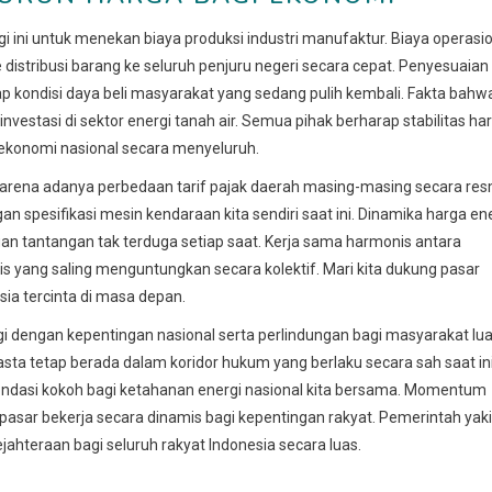
 ini untuk menekan biaya produksi industri manufaktur. Biaya operasi
stribusi barang ke seluruh penjuru negeri secara cepat. Penyesuaian
 kondisi daya beli masyarakat yang sedang pulih kembali. Fakta bahw
nvestasi di sektor energi tanah air. Semua pihak berharap stabilitas ha
ekonomi nasional secara menyeluruh.
karena adanya perbedaan tarif pajak daerah masing-masing secara res
an spesifikasi mesin kendaraan kita sendiri saat ini. Dinamika harga en
an tantangan tak terduga setiap saat. Kerja sama harmonis antara
 yang saling menguntungkan secara kolektif. Mari kita dukung pasar
ia tercinta di masa depan.
i dengan kepentingan nasional serta perlindungan bagi masyarakat lu
ta tetap berada dalam koridor hukum yang berlaku secara sah saat ini
ondasi kokoh bagi ketahanan energi nasional kita bersama. Momentum
sar bekerja secara dinamis bagi kepentingan rakyat. Pemerintah yak
ahteraan bagi seluruh rakyat Indonesia secara luas.