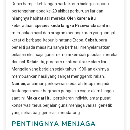
Dunia hampir kehilangan harta karun biologis ini pada
pertengahan abad ke-20 akibat perburuan liar dan
hilangnya habitat asli mereka.
Oleh karena itu
,
keberadaan
spesies kuda langka Przewalski
saat ini
merupakan hasil dari program penangkaran yang sangat
ketat di berbagai kebun binatang Eropa.
Sebab
, para
peneliti pada masa itu hanya berhasil menyelamatkan
belasan ekor saja guna memulai kembali populasi mereka
dari nol.
Selain itu
, program reintroduksi ke alam liar
Mongolia yang berjalan sejak tahun 1990-an akhirnya
membuahkan hasil yang sangat menggembirakan.
Namun
, ancaman perkawinan sedarah tetap menjadi
tantangan besar bagi para pengelola cagar alam hingga
saat ini.
Maka dari itu
, pertukaran individu antar pusat
konservasi terus berjalan guna menjaga variasi genetik
yang sehat bagi generasi mendatang.
PENTINGNYA MENJAGA