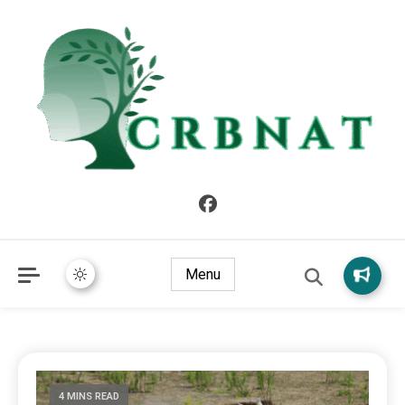
crbnat
crbnat
Menu
4 MINS READ