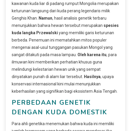
kawanan kuda liar di padang rumput Mongolia merupakan
keturunan langsung dari kuda perang legendaris milik
Genghis Khan.
Namun
, hasil analisis genetik terbaru
menunjukkan bahwa hewan tersebut merupakan
spesies
kuda langka Przewalski
yang memiliki garis keturunan
berbeda. Penemuan ini mematahkan mitos populer
mengenai asal-usul tunggangan pasukan Mongol yang
sangat ditakuti pada masa lampau.
Oleh karena itu
, para
ilmuwan kini memberikan perhatian khusus guna
melindungi kelestarian hewan unik yang sempat
dinyatakan punah di alam liar tersebut.
Hasilnya
, upaya
konservasi internasional kini mulai menunjukkan
keberhasilan yang signifikan bagi ekosistem Asia Tengah.
PERBEDAAN GENETIK
DENGAN KUDA DOMESTIK
Para ahli genetika menemukan bahwa kuda ini memiliki
jumlah kromosom yang berbeda secara mendasar jika