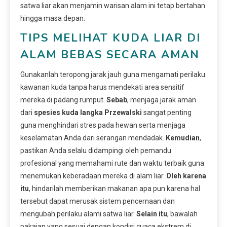
satwa liar akan menjamin warisan alam ini tetap bertahan
hingga masa depan.
TIPS MELIHAT KUDA LIAR DI
ALAM BEBAS SECARA AMAN
Gunakanlah teropong jarak jauh guna mengamati perilaku
kawanan kuda tanpa harus mendekati area sensitif
mereka di padang rumput.
Sebab
, menjaga jarak aman
dari
spesies kuda langka Przewalski
sangat penting
guna menghindari stres pada hewan serta menjaga
keselamatan Anda dari serangan mendadak.
Kemudian
,
pastikan Anda selalu didampingi oleh pemandu
profesional yang memahami rute dan waktu terbaik guna
menemukan keberadaan mereka di alam liar.
Oleh karena
itu
, hindarilah memberikan makanan apa pun karena hal
tersebut dapat merusak sistem pencernaan dan
mengubah perilaku alami satwa liar.
Selain itu
, bawalah
pakaian yang sesuai dengan kondisi cuaca ekstrem di