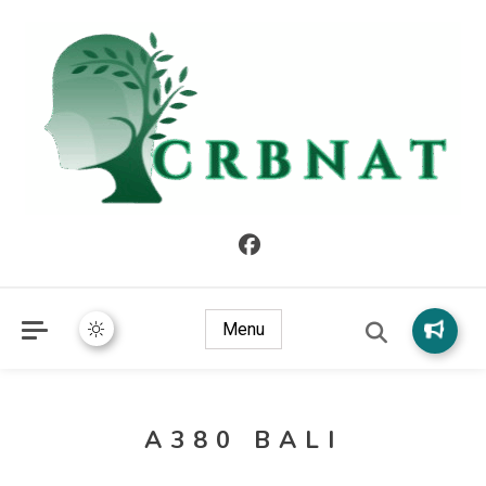
crbnat
crbnat
Menu
A380 BALI