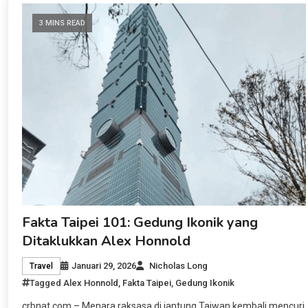
3 MINS READ
Fakta Taipei 101: Gedung Ikonik yang
Ditaklukkan Alex Honnold
Januari 29, 2026
Nicholas Long
Travel
Tagged
Alex Honnold
,
Fakta Taipei
,
Gedung Ikonik
crbnat.com – Menara raksasa di jantung Taiwan kembali mencuri