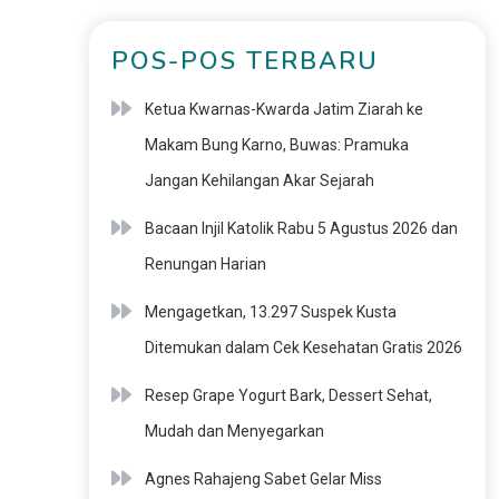
POS-POS TERBARU
Ketua Kwarnas-Kwarda Jatim Ziarah ke
Makam Bung Karno, Buwas: Pramuka
Jangan Kehilangan Akar Sejarah
Bacaan Injil Katolik Rabu 5 Agustus 2026 dan
Renungan Harian
Mengagetkan, 13.297 Suspek Kusta
Ditemukan dalam Cek Kesehatan Gratis 2026
Resep Grape Yogurt Bark, Dessert Sehat,
Mudah dan Menyegarkan
Agnes Rahajeng Sabet Gelar Miss