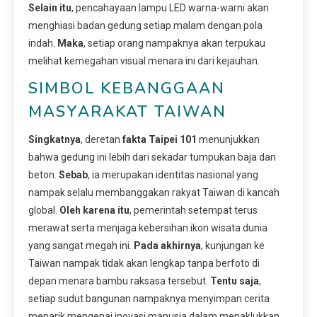
Selain itu
, pencahayaan lampu LED warna-warni akan
menghiasi badan gedung setiap malam dengan pola
indah.
Maka
, setiap orang nampaknya akan terpukau
melihat kemegahan visual menara ini dari kejauhan.
SIMBOL KEBANGGAAN
MASYARAKAT TAIWAN
Singkatnya
, deretan
fakta Taipei 101
menunjukkan
bahwa gedung ini lebih dari sekadar tumpukan baja dan
beton.
Sebab
, ia merupakan identitas nasional yang
nampak selalu membanggakan rakyat Taiwan di kancah
global.
Oleh karena itu
, pemerintah setempat terus
merawat serta menjaga kebersihan ikon wisata dunia
yang sangat megah ini.
Pada akhirnya
, kunjungan ke
Taiwan nampak tidak akan lengkap tanpa berfoto di
depan menara bambu raksasa tersebut.
Tentu saja
,
setiap sudut bangunan nampaknya menyimpan cerita
menarik mengenai inovasi manusia dalam menaklukkan