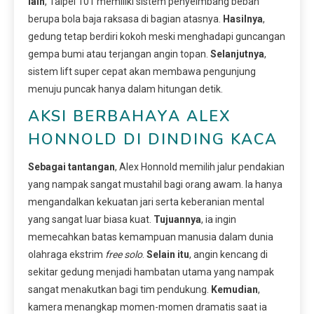
lain
, Taipei 101 memiliki sistem penyeimbang beban
berupa bola baja raksasa di bagian atasnya.
Hasilnya
,
gedung tetap berdiri kokoh meski menghadapi guncangan
gempa bumi atau terjangan angin topan.
Selanjutnya
,
sistem lift super cepat akan membawa pengunjung
menuju puncak hanya dalam hitungan detik.
AKSI BERBAHAYA ALEX
HONNOLD DI DINDING KACA
Sebagai tantangan
, Alex Honnold memilih jalur pendakian
yang nampak sangat mustahil bagi orang awam. Ia hanya
mengandalkan kekuatan jari serta keberanian mental
yang sangat luar biasa kuat.
Tujuannya
, ia ingin
memecahkan batas kemampuan manusia dalam dunia
olahraga ekstrim
free solo
.
Selain itu
, angin kencang di
sekitar gedung menjadi hambatan utama yang nampak
sangat menakutkan bagi tim pendukung.
Kemudian
,
kamera menangkap momen-momen dramatis saat ia