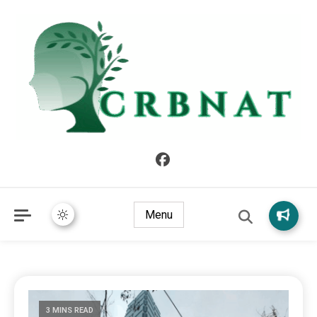
crbnat
crbnat
Menu
3 MINS READ