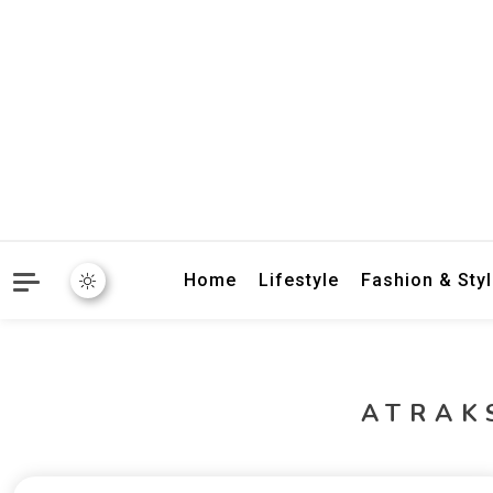
crbnat
crbnat
Home
Lifestyle
Fashion & Sty
ATRAKS