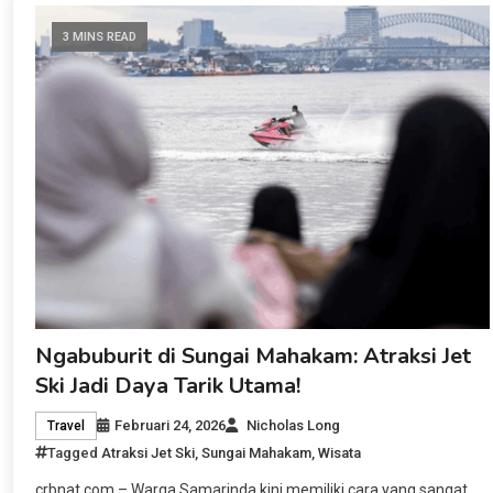
3 MINS READ
Ngabuburit di Sungai Mahakam: Atraksi Jet
Ski Jadi Daya Tarik Utama!
Februari 24, 2026
Nicholas Long
Travel
Tagged
Atraksi Jet Ski
,
Sungai Mahakam
,
Wisata
crbnat.com – Warga Samarinda kini memiliki cara yang sangat