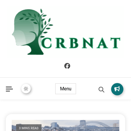
crbnat
crbnat
Menu
3 MINS READ