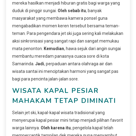
mereka hasilkan menjadi hiburan gratis bagi warga yang
duduk di pinggir sungai.
Oleh sebab itu
, banyak
masyarakat yang membawa kamera ponsel guna
mengabadikan momen keren tersebut bersama teman-
teman. Para pengendara jet ski juga sering kali melakukan
aksi sinkronisasi yang sangat rapi dan sangat memukau
mata penonton.
Kemudian
, hawa sejuk dari angin sungai
membantu meredam panasnya cuaca sore di kota
Samarinda.
Jadi
, perpaduan antara olahraga air dan
wisata santai ini menciptakan harmoni yang sangat pas
bagi para pencinta jalan-jalan sore.
WISATA KAPAL PESIAR
MAHAKAM TETAP DIMINATI
Selain jet ski, kapal-kapal wisata tradisional yang
menyerupai kapal pesiar mini tetap menjadi pilihan favorit
warga lainnya.
Oleh karena itu
, pengelola kapal telah
mempercantik tampilan dek mereka guna menyambut