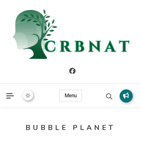
crbnat
crbnat
Menu
BUBBLE PLANET