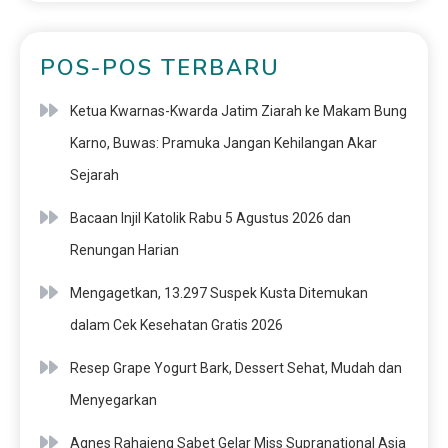
POS-POS TERBARU
Ketua Kwarnas-Kwarda Jatim Ziarah ke Makam Bung
Karno, Buwas: Pramuka Jangan Kehilangan Akar
Sejarah
Bacaan Injil Katolik Rabu 5 Agustus 2026 dan
Renungan Harian
Mengagetkan, 13.297 Suspek Kusta Ditemukan
dalam Cek Kesehatan Gratis 2026
Resep Grape Yogurt Bark, Dessert Sehat, Mudah dan
Menyegarkan
Agnes Rahajeng Sabet Gelar Miss Supranational Asia