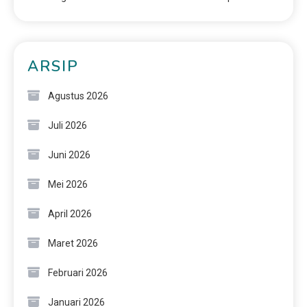
ARSIP
Agustus 2026
Juli 2026
Juni 2026
Mei 2026
April 2026
Maret 2026
Februari 2026
Januari 2026