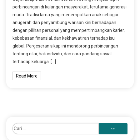
perbincangan di kalangan masyarakat, terutama generasi
muda. Tradisi lama yang menempatkan anak sebagai
anugerah dan penyambung warisan kini berhadapan
dengan pilihan personal yang mempertimbangkan karier,
kebebasan finansial, dan kekhawatiran terhadap isu
global. Pergeseran sikap ini mendorong perbincangan
tentang nilai, hak individu, dan cara pandang sosial
terhadap keluarga. […]
Read More