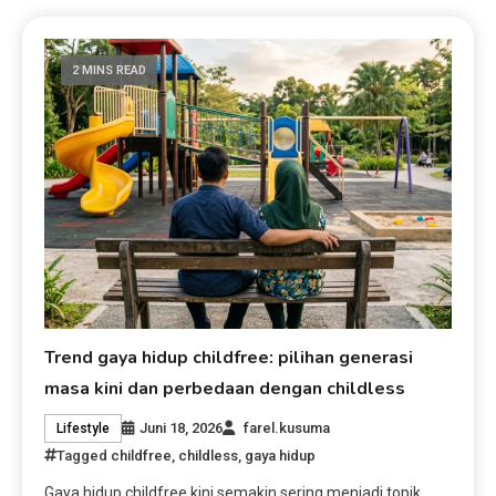
2 MINS READ
Trend gaya hidup childfree: pilihan generasi
masa kini dan perbedaan dengan childless
Juni 18, 2026
farel.kusuma
Lifestyle
Tagged
childfree
,
childless
,
gaya hidup
Gaya hidup childfree kini semakin sering menjadi topik