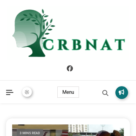
crbnat
crbnat
Menu
3 MINS READ