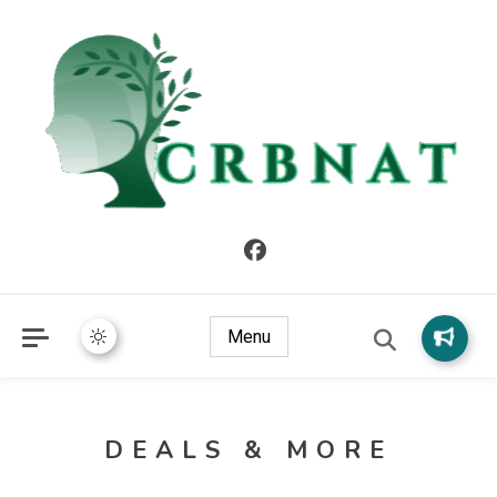
crbnat
crbnat
Menu
DEALS & MORE