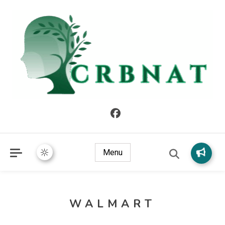
crbnat
crbnat
Menu
WALMART