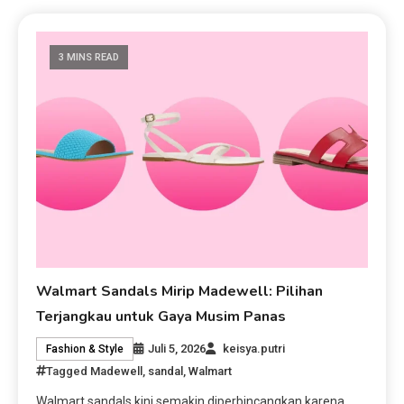
3 MINS READ
Walmart Sandals Mirip Madewell: Pilihan
Terjangkau untuk Gaya Musim Panas
Juli 5, 2026
keisya.putri
Fashion & Style
Tagged
Madewell
,
sandal
,
Walmart
Walmart sandals kini semakin diperbincangkan karena