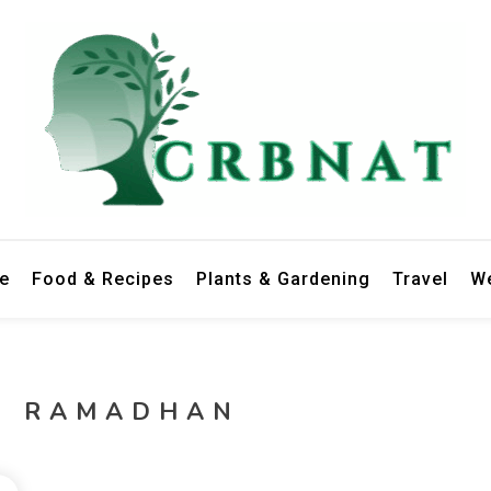
le
Food & Recipes
Plants & Gardening
Travel
We
I RAMADHAN