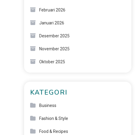
Februari 2026
Januari 2026
Desember 2025
November 2025
Oktober 2025
KATEGORI
Business
Fashion & Style
Food & Recipes