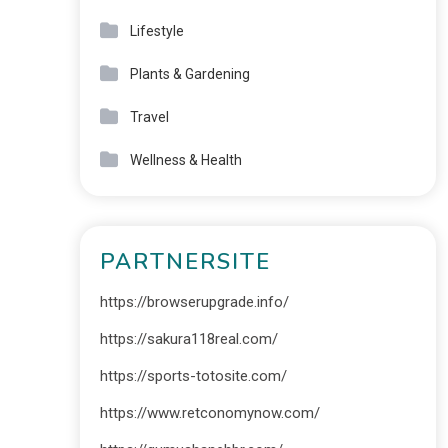
Lifestyle
Plants & Gardening
Travel
Wellness & Health
PARTNERSITE
https://browserupgrade.info/
https://sakura118real.com/
https://sports-totosite.com/
https://www.retconomynow.com/