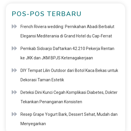
POS-POS TERBARU
French Riviera wedding: Pernikahan Abadi Berbalut
Elegansi Mediterania di Grand Hotel du Cap-Ferrat
Pemkab Sidoarjo Daftarkan 42.210 Pekerja Rentan
ke JKK dan JKM BPJS Ketenagakerjaan
DIY Tempat Lilin Outdoor dari Botol Kaca Bekas untuk
Dekorasi Taman Estetik
Deteksi Dini Kunci Cegah Komplikasi Diabetes, Dokter
Tekankan Penanganan Konsisten
Resep Grape Yogurt Bark, Dessert Sehat, Mudah dan
Menyegarkan