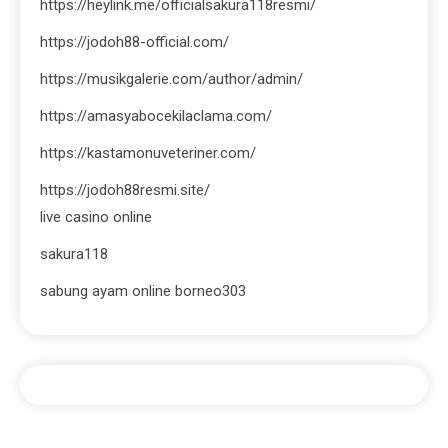
https://heylink.me/officialsakura118resmi/
https://jodoh88-official.com/
https://musikgalerie.com/author/admin/
https://amasyabocekilaclama.com/
https://kastamonuveteriner.com/
https://jodoh88resmi.site/
live casino online
sakura118
sabung ayam online borneo303