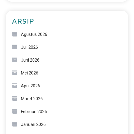
ARSIP
Agustus 2026
Juli 2026
Juni 2026
Mei 2026
April 2026
Maret 2026
Februari 2026
Januari 2026