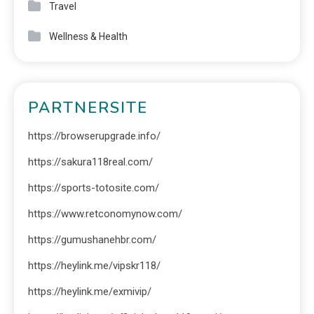
Travel
Wellness & Health
PARTNERSITE
https://browserupgrade.info/
https://sakura118real.com/
https://sports-totosite.com/
https://www.retconomynow.com/
https://gumushanehbr.com/
https://heylink.me/vipskr118/
https://heylink.me/exmivip/