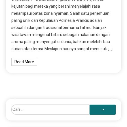
kejutan bagi mereka yang berani menjelajahi rasa
melampaui batas zona nyaman. Salah satu penemuan
paling unik dari Kepulauan Polinesia Prancis adalah
sebuah hidangan tradisional bernama fafaru. Banyak
wisatawan mengenal fafaru sebagai makanan dengan
aroma paling menyengat di dunia, bahkan melebihi bau
durian atau terasi. Meskipun baunya sangat menusuk […]
Read More