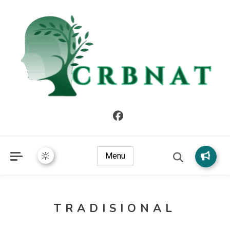
crbnat
crbnat
Menu
TRADISIONAL