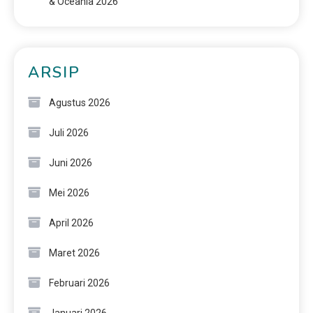
& Oceania 2026
ARSIP
Agustus 2026
Juli 2026
Juni 2026
Mei 2026
April 2026
Maret 2026
Februari 2026
Januari 2026