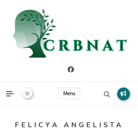
crbnat
crbnat
Menu
FELICYA ANGELISTA