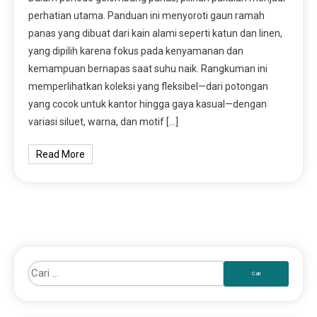
perhatian utama. Panduan ini menyoroti gaun ramah
panas yang dibuat dari kain alami seperti katun dan linen,
yang dipilih karena fokus pada kenyamanan dan
kemampuan bernapas saat suhu naik. Rangkuman ini
memperlihatkan koleksi yang fleksibel—dari potongan
yang cocok untuk kantor hingga gaya kasual—dengan
variasi siluet, warna, dan motif […]
Read More