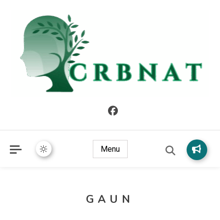
crbnat
crbnat
Menu
GAUN